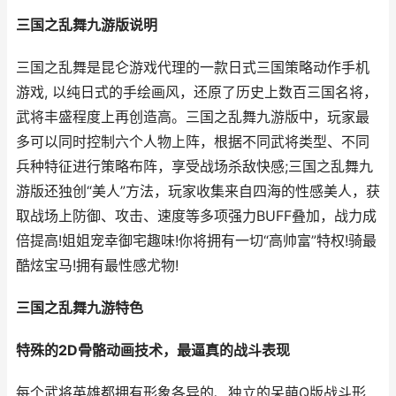
三国之乱舞九游版说明
三国之乱舞是昆仑游戏代理的一款日式三国策略动作手机
游戏, 以纯日式的手绘画风，还原了历史上数百三国名将，
武将丰盛程度上再创造高。三国之乱舞九游版中，玩家最
多可以同时控制六个人物上阵，根据不同武将类型、不同
兵种特征进行策略布阵，享受战场杀敌快感;三国之乱舞九
游版还独创“美人”方法，玩家收集来自四海的性感美人，获
取战场上防御、攻击、速度等多项强力BUFF叠加，战力成
倍提高!姐姐宠幸御宅趣味!你将拥有一切“高帅富”特权!骑最
酷炫宝马!拥有最性感尤物!
三国之乱舞九游特色
特殊的2D骨骼动画技术，最逼真的战斗表现
每个武将英雄都拥有形象各异的、独立的呆萌Q版战斗形