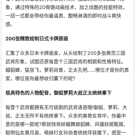
象，通过特殊的2D骨骼动画技术，加之炫酷的技能特效，
一招一式都会带给你最逼真、酣畅淋漓的即时战斗爽快
感。
200张精致绘制日式卡牌原画
汇集了众多日本卡牌画家，从头绘制了200多张典范三国
武将形象，试图还原每壹个三国武将的相貌和性格特征。
媚貂蝉，猛张飞，萝莉尚香，正太孔明……哪位才是你的真
爱，哪位是你最想收归囊下的呢?
极具特色的人物配音，御姐萝莉大叔正太统统拿下
每壹个武将都拥有无可挑剔的武将语音哦!御姐、萝莉、大
叔、正太无所不有统统拿下。众多的美艳女将中，你最中
意的是哪一款呢?那就快将娇媚舞娘貂蝉、风骚妖姬甄姬、
聪明仙女黄月英、萌妹打女孙尚香统统俘获麾下，感受一