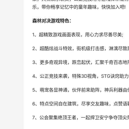
乐，带你畅享记忆中的童年趣味，快快加入吧!
森林对决游戏特色：
1、超精致游戏画面表现，用心力求尽善尽美;
2、超酷炫战斗特效，街机级打击感，淋漓尽致
3、更多奇观异境，跌峦起伏，汇聚千奇百态地
4、公正竞技来袭，特殊3D视角，STG诀窍助力
5、萌宠各显神通，伙伴前来助阵，神兵利器由
6、特点空间自在建筑，尽享交友趣味，点赞语
7、公会聚集绝顶王者，一起捍卫安宁争夺顶尖荣