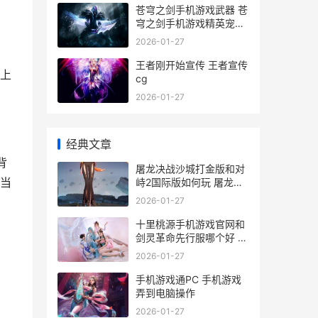
苍穹之剑手机游戏武器 苍
穹之剑手机游戏精英宠物
攻略
2026-01-27
王者刚开始宣传 王者宣传
上
cg
2026-01-27
经典文章
背
屠龙决战沙城打金版和对
当
峙2国际版如何玩 屠龙决
战沙城打金攻略
2026-01-27
十里桃源手机游戏官网和
剑灵革命先行服哪个好 十
里桃源楼盘
2026-01-27
手机游戏通PC 手机游戏
弄到电脑操作
2026-01-27