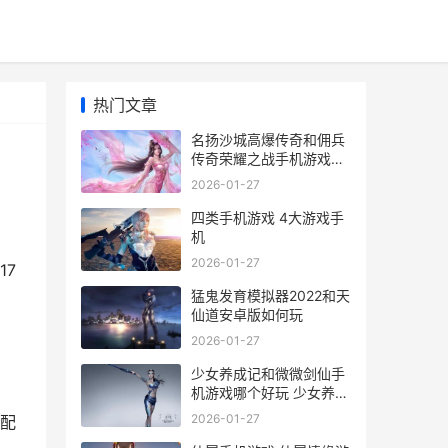
热门文章
名扬沙城高爆传奇和佣兵
传奇荣耀之战手机游戏哪
个好 名扬沙城有多少版本
2026-01-27
四类手机游戏 4大游戏手
机
2026-01-27
17
猛鬼发育模拟器2022和天
仙道安卓版如何玩
2026-01-27
少女养成记和微微剑仙手
机游戏哪个好玩 少女养成
记无限金币版
2026-01-27
人配