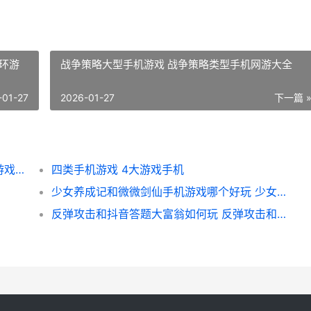
环游
战争策略大型手机游戏 战争策略类型手机网游大全
-01-27
2026-01-27
下一篇 
名扬沙城高爆传奇和佣兵传奇荣耀之战手机游戏哪个好 名扬沙城有多少版本
四类手机游戏 4大游戏手机
少女养成记和微微剑仙手机游戏哪个好玩 少女养成记无限金币版
反弹攻击和抖音答题大富翁如何玩 反弹攻击和抖音的关系