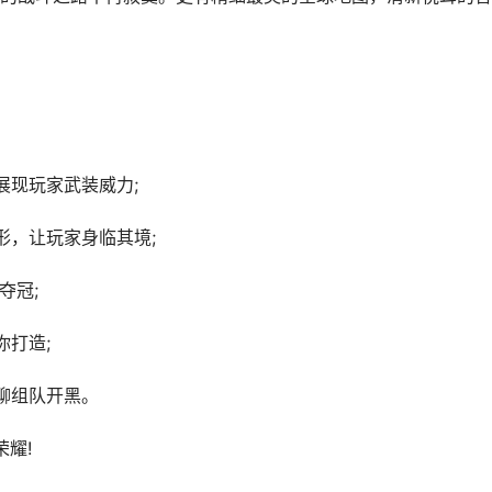
展现玩家武装威力;
形，让玩家身临其境;
夺冠;
你打造;
聊组队开黑。
耀!