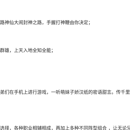
路神仙大闹封神之路，手握打神鞭由你决定；
群雄，上天入地全知全能；
弟们在手机上进行游戏，一听萌妹子娇汉纸的密语甜言。传千里
选择，各种职业相辅相成，再加上多种不同阵型组合 ，让无论