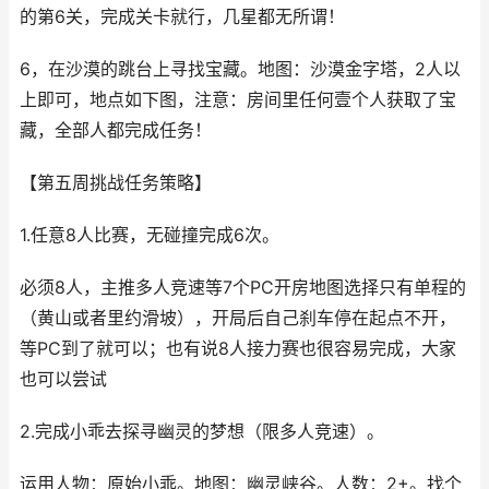
的第6关，完成关卡就行，几星都无所谓！
6，在沙漠的跳台上寻找宝藏。地图：沙漠金字塔，2人以
上即可，地点如下图，注意：房间里任何壹个人获取了宝
藏，全部人都完成任务！
【第五周挑战任务策略】
1.任意8人比赛，无碰撞完成6次。
必须8人，主推多人竞速等7个PC开房地图选择只有单程的
（黄山或者里约滑坡），开局后自己刹车停在起点不开，
等PC到了就可以；也有说8人接力赛也很容易完成，大家
也可以尝试
2.完成小乖去探寻幽灵的梦想（限多人竞速）。
运用人物：原始小乖。地图：幽灵峡谷。人数：2+。找个