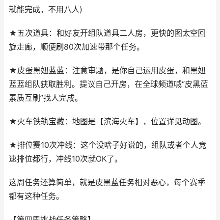
就能完成，不用八人)
★五次道具：和好友开组队道具二人房，更快的图太空回
旋走廊，顺便刷80次加速带那个任务。
★皮蛋黑妞蓝蓝：注意审题，是你自己运用皮蛋，和黑妞
蓝蓝组队获取胜利。提议自己开房，在全球频道喊“皮黑蓝
素质互刷”找人完成。
★火车铁轨宝藏：地图是【滨海火车】，位置详见动图。
★排位赛10次冲线：这个没啥子好说的，组队或者个人竞
速排位都行，冲线10次就OK了。
这周任务还算简单，就是皮黑蓝任务相对恶心，每个赛季
都有这种任务。
【第四周挑战任务策略】