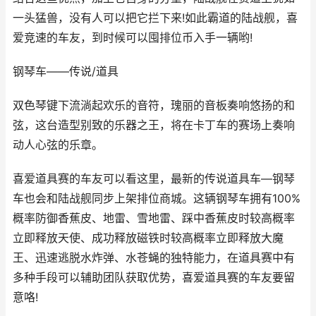
一头猛兽，没有人可以把它拦下来!如此霸道的陆战舰，喜
爱竞速的车友，到时候可以囤排位币入手一辆哟!
钢琴车——传说/道具
双色琴键下流淌起欢乐的音符，瑰丽的音板奏响悠扬的和
弦，这台造型别致的乐器之王，将在卡丁车的赛场上奏响
动人心弦的乐章。
喜爱道具赛的车友可以看这里，最新的传说道具车—钢琴
车也会和陆战舰同步上架排位商城。这辆钢琴车拥有100%
概率防御香蕉皮、地雷、雪地雷、踩中香蕉皮时较高概率
立即释放天使、成功释放磁铁时较高概率立即释放大魔
王、迅速逃脱水炸弹、水苍蝇的独特能力，在道具赛中有
多种手段可以辅助团队获取优势，喜爱道具赛的车友要留
意咯!