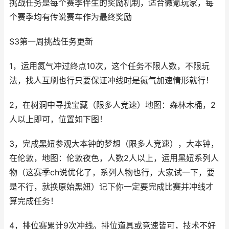
挑战任务是每个赛季伴生的奖励机制，适合微氪玩家，每
个赛季均有传说赛车作为最终奖励
S3第一周挑战任务更新
1，运用氮气冲过终点10次，这个任务不限人数，不限玩
法，找人互刷也行只要保证冲线时是氮气加速情形就行！
2，在树洞中寻找宝藏（限多人竞速）地图：森林木桶，2
人以上即可，位置如下图！
3，完成黑妞参观大本钟的梦想（限多人竞速），大本钟，
在伦敦，地图：伦敦夜色，人数2人以上，运用黑妞系列人
物（这赛季ch说优化了，系列人物也行，大家试一下，要
是不行，就换原始黑妞）记下你一定要完成比赛并冲线才
算完成任务！
4，排位赛累计9次冲线。排位道具或竞速皆可，技术不好