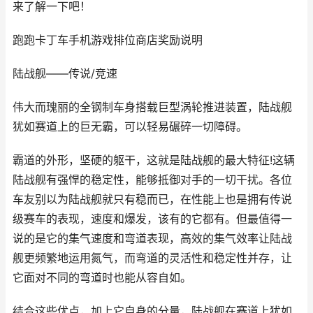
来了解一下吧！
跑跑卡丁车手机游戏排位商店奖励说明
陆战舰——传说/竞速
伟大而瑰丽的全钢制车身搭载巨型涡轮推进装置，陆战舰
犹如赛道上的巨无霸，可以轻易碾碎一切障碍。
霸道的外形，坚硬的躯干，这就是陆战舰的最大特征!这辆
陆战舰有强悍的稳定性，能够抵御对手的一切干扰。各位
车友别以为陆战舰就只有稳而已，在性能上也是拥有传说
级赛车的表现，速度和爆发，该有的它都有。但最值得一
说的是它的集气速度和弯道表现，高效的集气效率让陆战
舰更频繁地运用氮气，而弯道的灵活性和稳定性并存，让
它面对不同的弯道时也能从容自如。
结合这些优点，加上它自身的分量，陆战舰在赛道上犹如