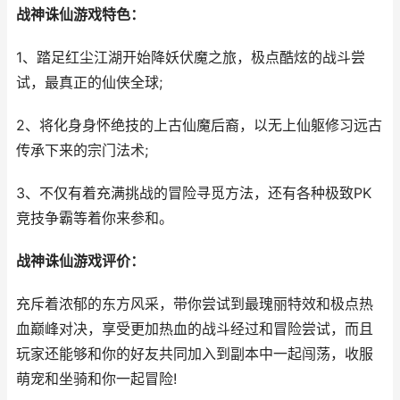
战神诛仙游戏特色：
1、踏足红尘江湖开始降妖伏魔之旅，极点酷炫的战斗尝
试，最真正的仙侠全球;
2、将化身身怀绝技的上古仙魔后裔，以无上仙躯修习远古
传承下来的宗门法术;
3、不仅有着充满挑战的冒险寻觅方法，还有各种极致PK
竞技争霸等着你来参和。
战神诛仙游戏评价：
充斥着浓郁的东方风采，带你尝试到最瑰丽特效和极点热
血巅峰对决，享受更加热血的战斗经过和冒险尝试，而且
玩家还能够和你的好友共同加入到副本中一起闯荡，收服
萌宠和坐骑和你一起冒险!