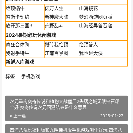
绝顶蜗牛
亿万人生
山海镜花
帕斯卡契约
新神魔大陆
梦幻西游网页版
放开那三国3
荒野乱斗
山海经异兽吞噬
2024暑期必玩休闲游戏
疯狂合体鸭
搬砖我绝顶
绝顶答人
我射手特牛
江南百景图
我也是大侠
新鲜入库游戏
标签： 手机游戏
次元重构奥奇传说和植物大战僵尸2失落之城无限钻石哪
个好 奥奇传说次元回溯结束是什么意思
« 上一篇
2026-01-27
四海八荒bt福利版和九阴挂机版手机游戏哪个好玩 四海八