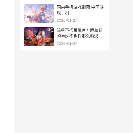
国内手机游戏倒闭 中国游
戏手机
2026-01-27
暗黑不朽荣耀官方版和我
的学妹不也许那么萌汉化
版哪个好 nga暗黑不朽
2026-01-27