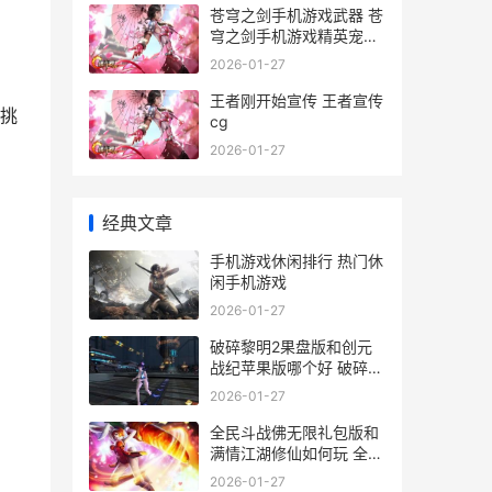
苍穹之剑手机游戏武器 苍
穹之剑手机游戏精英宠物
攻略
2026-01-27
王者刚开始宣传 王者宣传
挑
cg
2026-01-27
经典文章
手机游戏休闲排行 热门休
闲手机游戏
2026-01-27
破碎黎明2果盘版和创元
战纪苹果版哪个好 破碎黎
明2单机
2026-01-27
全民斗战佛无限礼包版和
满情江湖修仙如何玩 全民
斗战神破解最新版
2026-01-27