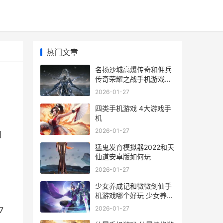
热门文章
名扬沙城高爆传奇和佣兵
传奇荣耀之战手机游戏哪
个好 名扬沙城有多少版本
2026-01-27
四类手机游戏 4大游戏手
机
2026-01-27
日
猛鬼发育模拟器2022和天
仙道安卓版如何玩
2026-01-27
少女养成记和微微剑仙手
机游戏哪个好玩 少女养成
记无限金币版
2026-01-27
7