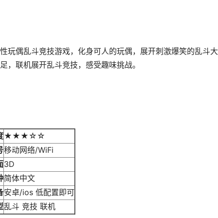
性玩偶乱斗竞技游戏，化身可人的玩偶，展开刺激爆笑的乱斗大
足，联机展开乱斗竞技，感受趣味挑战。
度
★★★☆☆
号
移动网络/WiFi
面
3D
种
简体中文
备
安卓/ios 低配置即可
型
乱斗 竞技 联机