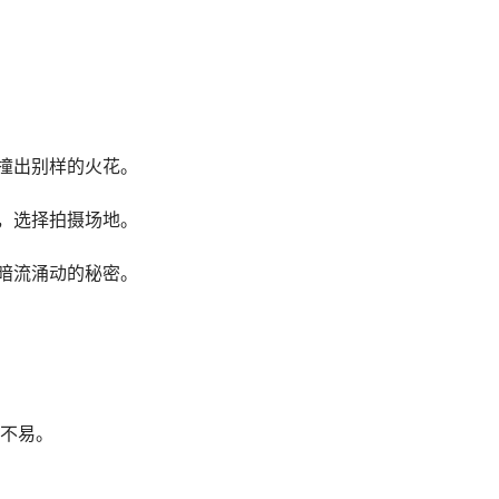
碰撞出别样的火花。
景，选择拍摄场地。
后暗流涌动的秘密。
不易。