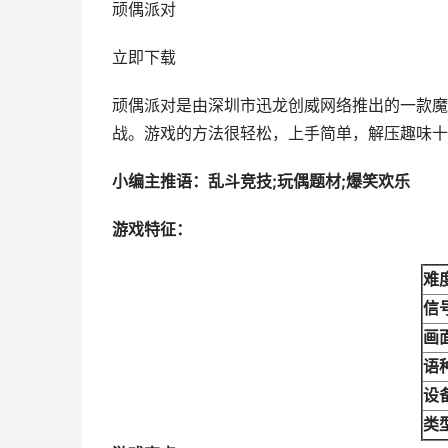
顽偶派对
立即下载
顽偶派对是由深圳市迅龙创威网络推出的一款魔
战。游戏的方法很轻松，上手简单，解压趣味十
小编主推语：乱斗竞技;玩偶题材;爆笑欢乐
游戏特征：
难
信
画
语
设
类