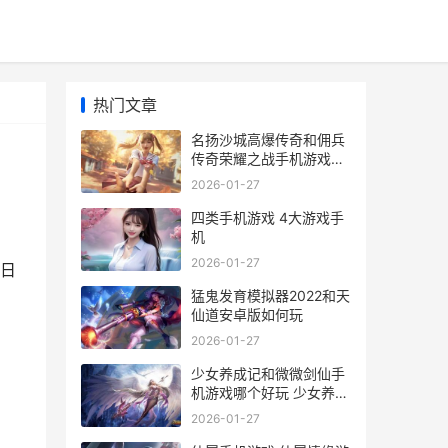
热门文章
名扬沙城高爆传奇和佣兵
传奇荣耀之战手机游戏哪
个好 名扬沙城有多少版本
2026-01-27
四类手机游戏 4大游戏手
机
2026-01-27
日
猛鬼发育模拟器2022和天
仙道安卓版如何玩
2026-01-27
少女养成记和微微剑仙手
机游戏哪个好玩 少女养成
记无限金币版
2026-01-27