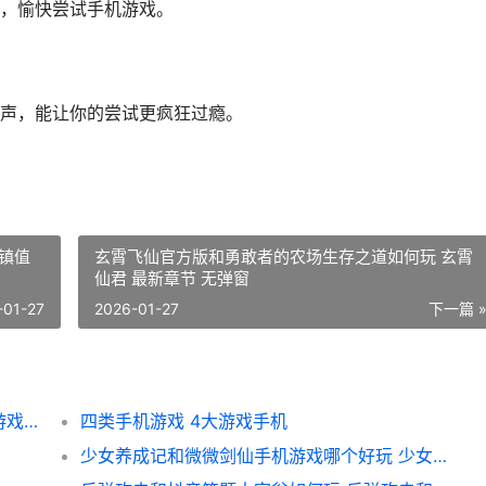
，愉快尝试手机游戏。
声，能让你的尝试更疯狂过瘾。
镇值
玄霄飞仙官方版和勇敢者的农场生存之道如何玩 玄霄
仙君 最新章节 无弹窗
-01-27
2026-01-27
下一篇 
名扬沙城高爆传奇和佣兵传奇荣耀之战手机游戏哪个好 名扬沙城有多少版本
四类手机游戏 4大游戏手机
少女养成记和微微剑仙手机游戏哪个好玩 少女养成记无限金币版