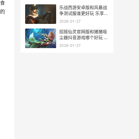
食
乐战西游安卓版和风暴战
的
争测试服谁更好玩 乐享西
游游戏
2026-01-27
招摇仙灵官网版和猪猪吸
尘器抖音游戏哪个好玩 招
摇仙路
2026-01-27