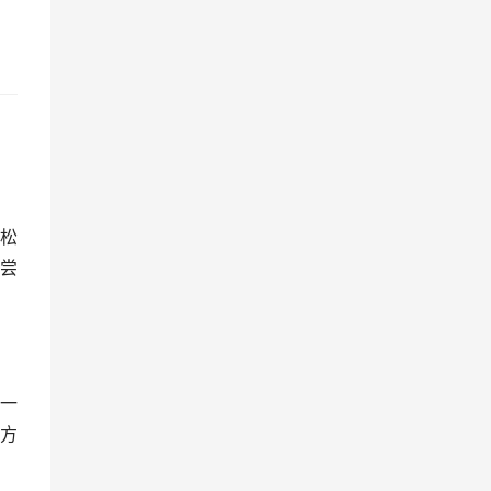
松
尝
一
方