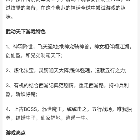
过炫酷的装备，在这个典范的神话全球中尝试游戏的趣
味。
武动天下游戏特色
1、神羽降世，飞天遁地;携神宠骑神兽，神女相伴闯江湖，
创仙盟，和兄弟制霸天下;
2、炼化法宝，灵铸通天大阵;锻体强魂，造就五行之力;
3、有机的结合西游记典范剧情，重走西游路，持神兵利
器，斩妖除魔;
4、上古BOSS，混世魔王，统统击之，五行战场，唯我独
尊，结婚生子，仙家福地，逍遥一生。
游戏亮点