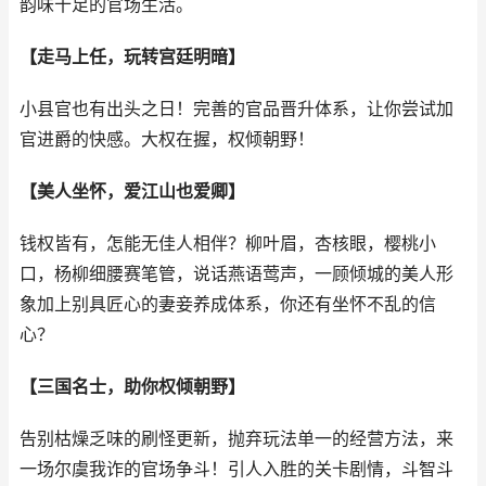
韵味十足的官场生活。
【走马上任，玩转宫廷明暗】
小县官也有出头之日！完善的官品晋升体系，让你尝试加
官进爵的快感。大权在握，权倾朝野！
【美人坐怀，爱江山也爱卿】
钱权皆有，怎能无佳人相伴？柳叶眉，杏核眼，樱桃小
口，杨柳细腰赛笔管，说话燕语莺声，一顾倾城的美人形
象加上别具匠心的妻妾养成体系，你还有坐怀不乱的信
心？
【三国名士，助你权倾朝野】
告别枯燥乏味的刷怪更新，抛弃玩法单一的经营方法，来
一场尔虞我诈的官场争斗！引人入胜的关卡剧情，斗智斗