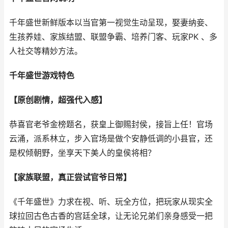
千年盛世新鲜版本以当官第一视觉生动呈现，娶妻纳妾、
生孩养娃、家族结盟、联盟争霸、培养门客、玩家PK 、多
人社交等精妙方法。
千年盛世游戏特色
【原创剧情，超强代入感】
恭喜官老爷金榜题名，获皇上御赐封侯，接旨上任！官场
云涌，派系林立，步入官场是做个安静低调的小县官，还
是权倾朝野，坐享天下美人的皇侯将相？
【家族联盟，真正尝试官爷日常】
《千年盛世》力求在视、听、玩全方位，把玩家从现实全
球拉回古色古香的宫廷全球，让无论兄弟们亲身感受一把