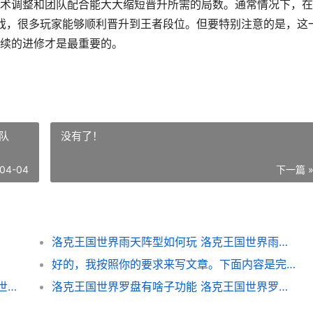
术调整和团队配合能大大缩短晋升所需的局数。通常情况下，在
游戏，很多玩家能够顺利晋升到王者段位。但要特别注意的是，这
续的进修才是最重要的。
队
没有了！
04-04
下一篇 
洛克王国世界雨天阵型如何玩 洛克王国世界雨天队
好的，我按照你的要求来写文章。下面内容是完整内容：
洛克王国世界如何参与新生特邀展 洛克王国世界如何给宠物改名字
洛克王国世界罗盘有啥子功能 洛克王国世界罗隐多少级进化