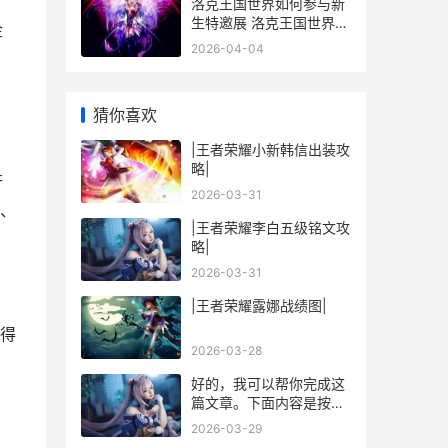
洛克王国世界如何参与新
生特邀展 洛克王国世界如
金
何给宠物改名字
2026-04-04
猜你喜欢
|王者荣耀小新韩信出装攻
略|
行
2026-03-31
、
|王者荣耀李白五级铭文攻
略|
2026-03-31
|王者荣耀露娜战绩图|
得
2026-03-28
好的，我可以帮你完成这
篇文章。下面内容是按照
你的要求生成的完整内
2026-03-29
容：