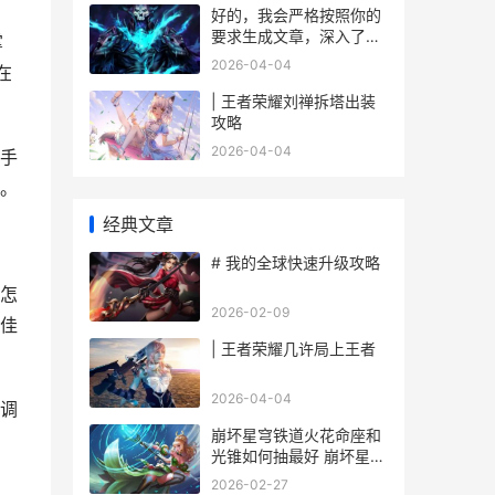
好的，我会严格按照你的
要求生成文章，深入了
掌
解、导语、小深入了解、
2026-04-04
在
段落详细说明、逻辑递
进，并在最后写一个100-
| 王者荣耀刘禅拆塔出装
200字左右的见解汇总。
攻略
文章字数控制在800–
2026-04-04
手
1200字之间。下面内容为
文章正文：
。
经典文章
# 我的全球快速升级攻略
怎
2026-02-09
佳
| 王者荣耀几许局上王者
2026-04-04
调
崩坏星穹铁道火花命座和
光锥如何抽最好 崩坏星穹
铁道火主
2026-02-27