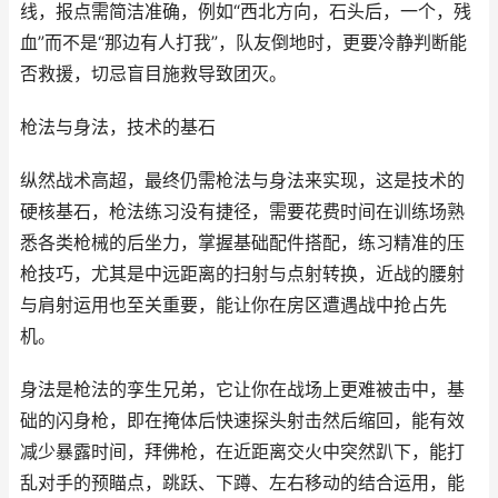
线，报点需简洁准确，例如“西北方向，石头后，一个，残
血”而不是“那边有人打我”，队友倒地时，更要冷静判断能
否救援，切忌盲目施救导致团灭。
枪法与身法，技术的基石
纵然战术高超，最终仍需枪法与身法来实现，这是技术的
硬核基石，枪法练习没有捷径，需要花费时间在训练场熟
悉各类枪械的后坐力，掌握基础配件搭配，练习精准的压
枪技巧，尤其是中远距离的扫射与点射转换，近战的腰射
与肩射运用也至关重要，能让你在房区遭遇战中抢占先
机。
身法是枪法的孪生兄弟，它让你在战场上更难被击中，基
础的闪身枪，即在掩体后快速探头射击然后缩回，能有效
减少暴露时间，拜佛枪，在近距离交火中突然趴下，能打
乱对手的预瞄点，跳跃、下蹲、左右移动的结合运用，能