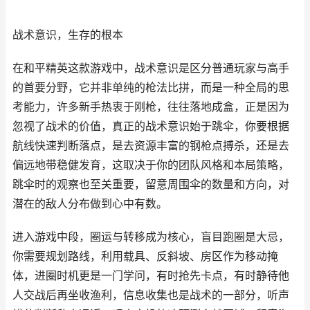
战术意识，生存的根本
在和平精英这款游戏中，战术意识是区分普通玩家与高手
的首要分野，它并非单纯的枪法比拼，而是一种全局的思
考能力，许多新手热衷于刚枪，往往落地成盒，正是因为
忽视了战术的价值，真正的战术意识始于跳伞，你要根据
航线快速判断落点，是去资源丰富的钢枪点搏杀，还是去
偏远地带稳健发育，这取决于你的团队风格和本局策略，
跳伞时的观察也至关重要，留意周围伞的数量和方向，对
潜在的敌人分布做到心中有数。
进入游戏中段，圈运与转移成为核心，盲目跑圈是大忌，
你需要规划路线，利用载具、反斜坡、房区作为移动掩
体，进圈时机更是一门学问，有时抢先卡点，有时静待他
人交战后再坐收渔利，信息收集也是战术的一部分，听声