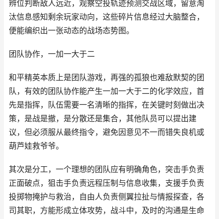
辨位判断敌人远近，观察空投轨迹预测交战区域，留意淘
汰信息感知剩余玩家动向，这些碎片信息经过大脑整合，
便能编织出一张动态的战场态势图。
团队协作，一加一大于二
和平精英本质上是团队游戏，再强的孤狼也难敌默契的团
队，有效的团队协作能产生一加一大于二的化学效应，首
先是指挥，队伍需要一名清晰的指挥，在关键时刻做出决
策，是战是撤，是分散还是集合，其他队员可以提出建
议，但必须服从最终指令，避免因意见不一而错失良机或
葫芦娃救爷爷。
其次是分工，一个理想的团队应有明确角色，突击手负责
正面破点，狙击手负责远程压制与信息收集，支援手负责
投掷物掩护与救治，自由人负责侧翼拉扯与情报探查，各
司其职，方能形成立体攻势，战斗中，及时的沟通是生命