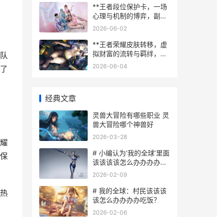
**王者段位保护卡，一场
心理与机制的博弈，副标
题，排位赛中的双刃剑**
2026-06-02
**王者荣耀皮肤转移，虚
拟财富的流转与羁绊，副
队
标题，一段数据背后的玩
2026-06-04
了
家情感史诗**
经典文章
灵兽大冒险有哪些职业 灵
兽大冒险哪个神兽好
2026-03-28
耀
# 小编认为‘我的全球’里面
保
该该该该怎么办办办办有
效使用传送队友指令
2026-02-09
# 我的全球：村民该该该
热
该怎么办办办办吃饭？
2026-02-06