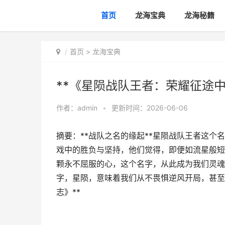
首页
龙海宝典
龙海秘籍
首页
>
龙海宝典
**《星陨战队王者：荣耀征途中
作者：
admin
•
更新时间：2026-06-06
摘要：**战队之名的缘起**星陨战队王者这
戏中的胜负与坚持，他们觉得，即便如流星般短
颗永不屈服的心，这个名字，从此成为我们灵魂
字，星陨，意味着我们从不畏惧逆风开局，甚至
志》**