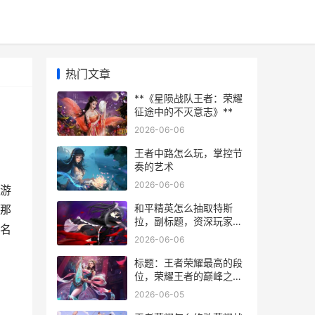
热门文章
**《星陨战队王者：荣耀
征途中的不灭意志》**
2026-06-06
王者中路怎么玩，掌控节
奏的艺术
2026-06-06
及游
和平精英怎么抽取特斯
那
拉，副标题，资深玩家的
个名
心得与策略
2026-06-06
标题：王者荣耀最高的段
位，荣耀王者的巅峰之路
副标题：从倔强青铜到无
2026-06-05
双王者的竞技哲学