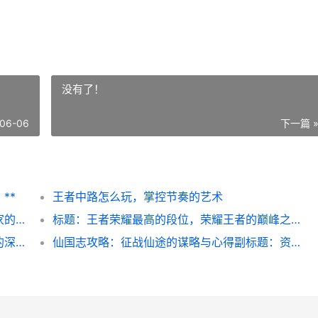
没有了！
06-06
下一篇 
**
王者中路怎么玩，掌控节奏的艺术
和平精英怎么抽取特斯拉，副标题，资深玩家的心得与策略
标题：王者荣耀最高的段位，荣耀王者的巅峰之路副标题：从倔强青铜到无双王者的竞技哲学
王者荣耀怎么修改荣耀战区，一份资深玩家的深度指南，副标题：精准定位策略与实战技巧详解
仙国志攻略：征战仙途的谋略与心得副标题：资深玩家的深度解析与实战指南