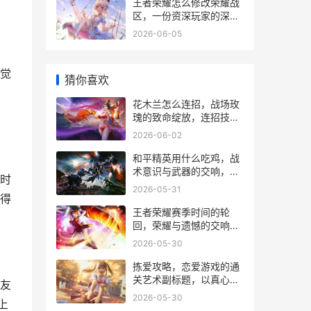
王者荣耀怎么修改荣耀战
区，一份资深玩家的深度
指南，副标题：精准定位
2026-06-05
策略与实战技巧详解
觉
猜你喜欢
花木兰怎么连招，战场玫
瑰的致命绽放，连招技巧
全解析
2026-06-02
和平精英用什么吃鸡，战
术意识与武器的交响，副
时
标题，探寻虚拟战场致胜
2026-05-31
的多元答案
得
王者荣耀赛季时间的轮
回，荣耀与遗憾的交响，
一位老玩家的赛季沉思录
2026-05-30
拣爱攻略，恋爱游戏的通
关艺术副标题，以真心为
友
钥破译情感谜题
2026-05-30
上