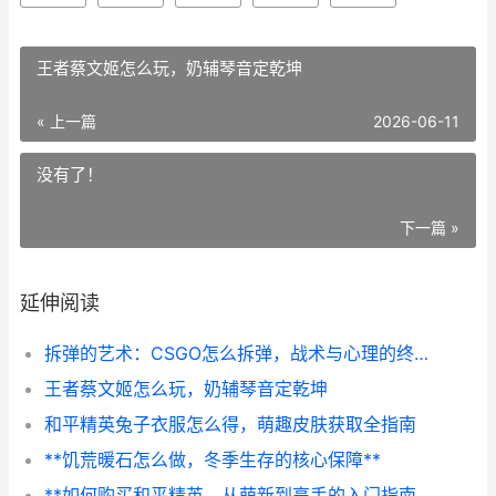
王者蔡文姬怎么玩，奶辅琴音定乾坤
« 上一篇
2026-06-11
没有了！
下一篇 »
延伸阅读
拆弹的艺术：CSGO怎么拆弹，战术与心理的终极博弈
王者蔡文姬怎么玩，奶辅琴音定乾坤
和平精英兔子衣服怎么得，萌趣皮肤获取全指南
**饥荒暖石怎么做，冬季生存的核心保障**
**如何购买和平精英，从萌新到高手的入门指南，副标题，资深玩家的理性消费与快速上手心得**