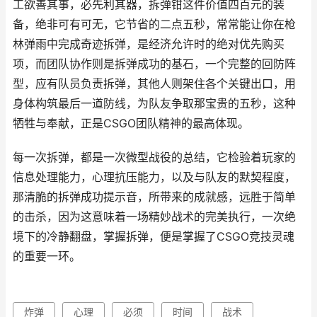
工欲善其事，必先利其器，拆弹钳这件价值四百元的装
备，绝非可有可无，它节省的二点五秒，常常能让你在枪
林弹雨中完成奇迹拆弹，是经济允许时的绝对优先购买
项，而团队协作则是拆弹成功的基石，一个完整的回防阵
型，应有队员负责拆弹，其他人则架住各个关键出口，用
身体构筑最后一道防线，为队友争取那宝贵的五秒，这种
牺牲与奉献，正是CSGO团队精神的最高体现。
每一次拆弹，都是一次微型战役的总结，它检验着玩家的
信息处理能力，心理抗压能力，以及与队友的默契程度，
那清脆的拆弹成功提示音，所带来的成就感，远胜于简单
的击杀，因为这意味着一场精妙战术的完美执行，一次绝
境下的冷静翻盘，掌握拆弹，便是掌握了CSGO竞技灵魂
的重要一环。
炸弹
心理
必须
时间
战术