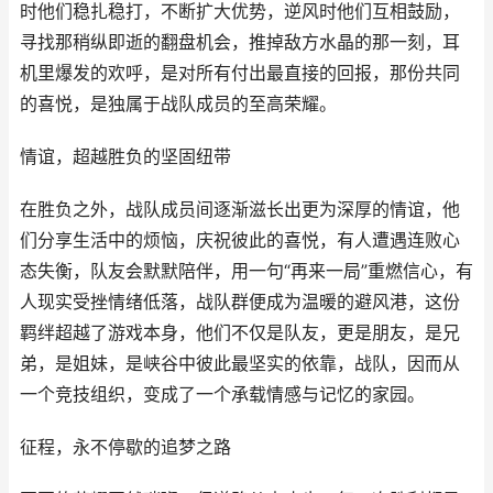
时他们稳扎稳打，不断扩大优势，逆风时他们互相鼓励，
寻找那稍纵即逝的翻盘机会，推掉敌方水晶的那一刻，耳
机里爆发的欢呼，是对所有付出最直接的回报，那份共同
的喜悦，是独属于战队成员的至高荣耀。
情谊，超越胜负的坚固纽带
在胜负之外，战队成员间逐渐滋长出更为深厚的情谊，他
们分享生活中的烦恼，庆祝彼此的喜悦，有人遭遇连败心
态失衡，队友会默默陪伴，用一句“再来一局”重燃信心，有
人现实受挫情绪低落，战队群便成为温暖的避风港，这份
羁绊超越了游戏本身，他们不仅是队友，更是朋友，是兄
弟，是姐妹，是峡谷中彼此最坚实的依靠，战队，因而从
一个竞技组织，变成了一个承载情感与记忆的家园。
征程，永不停歇的追梦之路