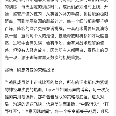
的训练，每天固定的训练时间，成员们必须准时上线，开
始一整套严谨的练习，从英雄的补刀手感，到技能的极限
距离，再到地图资源的刷新计时，每一个细节都需要千锤
百炼，阵容的磨合更是充满挑战，一套战术需要反复演练
数十遍，直到每个人的走位、技能释放时机都如呼吸般自
然，过程中会有失误，会有争吵，会有对战术理解的偏
差，但没有人轻言放弃，因为所有人都明白，赛场上的灵
光一现，源于训练室里无数次的机械重复。
赛场，瞬息万变的荣耀战场
当战队成员踏上正式比赛的舞台，所有的汗水都化为紧绷
的神经与沸腾的热血，bp环节如同无声的博弈，每一次英
雄的禁用与选择，都考验着战队的策略与底蕴，进入对
局，沟通的语速飞快，信息简洁而准确，“中路消失”，“打
野红开”，“注意闪现时间”，每一个指令都关乎战局，顺风