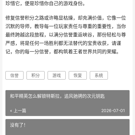
珍惜它，便是珍惜你自己的游戏身份。
修复信誉积分之路或许略显枯燥，却充满价值，它像一位
沉默的导师，教导每一位玩家责任与尊重的重要性，当你
最终跨越这段旅程，以满分信誉重返峡谷，那份轻松与尊
严感，将是任何一场胜利都无法替代的宝贵收获，请谨
记，你的每一分信誉，都构筑着王者世界共同的荣耀。
信誉
积分
游戏
恢复
系统
和平精英怎么解锁特斯拉，追风驰骋的次元钥匙
« 上一篇
2026-07-01
没有了！