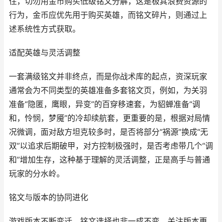
住，切勿用金币购买低级铭文分解，这是极其浪费资源的
行为，金币应优先用于购买英雄，而铭文碎片，则通过上
述系统性方式获取。
适配英雄与灵活调整
一套满级铭文并非终点，而是你战术库的起点，资深玩家
通常会为不同类型的英雄准备多套铭文页，例如，为关羽
准备“隐匿，鹰眼，异变”的百穿移速套，为貂蝉准备“调
和，怜悯，梦魇”的冷却续航套，更重要的是，根据对局情
况微调，面对敌方坦克较多时，是否将部分“祸源”换成“无
双”以追求后期破甲，对方控制极强时，是否考虑带几个“调
和”增加生存，这种基于理解的灵活调整，正是高手与普通
玩家的分水岭。
铭文与版本的协同进化
游戏版本不断变迁，铭文选择也非一成不变，关注版本更