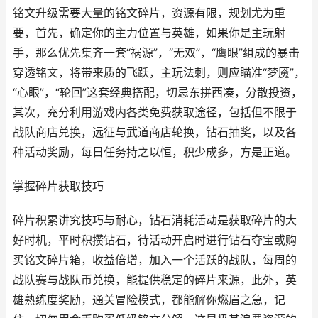
铭文升级需要大量的铭文碎片，资源有限，规划尤为重
要，首先，确定你的主力位置与英雄，如果你是主玩射
手，那么优先集齐一套“祸源”，“无双”，“鹰眼”组成的暴击
穿透铭文，将带来质的飞跃，主玩法刺，则应瞄准“梦魇”，
“心眼”，“轮回”这套经典搭配，切忌东拼西凑，分散投资，
其次，充分利用游戏内各类免费获取途径，包括但不限于
战队商店兑换，远征与武道商店轮换，钻石抽奖，以及各
种活动奖励，每日任务持之以恒，积少成多，方是正道。
掌握碎片获取技巧
碎片积累讲究技巧与耐心，钻石消耗活动是获取碎片的大
好时机，平时积攒钻石，待活动开启时进行钻石夺宝或购
买铭文碎片箱，收益倍增，加入一个活跃的战队，每周的
战队赛与战队币兑换，能提供稳定的碎片来源，此外，英
雄熟练度奖励，通关冒险模式，都能解你燃眉之急，记