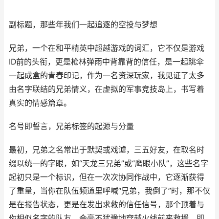
副标题，那些年我们一起追逐的空投与梦想
兄弟，一个在和平精英中超越游戏的词汇，它不仅是游戏
ID前的头衔，更是枪林弹雨中背靠背的信任，是一起跳伞
一起成盒的青春印记，作为一名资深玩家，我见证了太多
由名字联结的兄弟情义，在虚拟的军事竞技岛上，书写着
真实的情感篇章。
名号即誓言，兄弟标签的起源与分量
最初，兄弟之名常出于默契或戏谑，三五好友，在取名时
缀以统一的字眼，如“天龙三兄弟”或“鹰眼小队”，这些名字
起初只是一个标识，但在一次次协同作战中，它逐渐获得
了重量，当你在队伍频道里呼喊“兄弟，我倒了”时，那不仅
是在报告状态，更是在发出求救的信任信号，那个顶着与
你相似名字的队友，会毫不犹豫地穿越火线前来救援，即