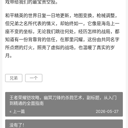
戏带给我们的最宝贵空投。
和平精英的世界日复一日地更新，地图变换，枪械调整，
但兄弟之名所代表的情义，却始终如一，它像是海岛上一
座不变的坐标，无论我们跳往何处，经历怎样的战局，都
知道有一份背靠背的信任，在那里闪耀，这份由共同名字
所点燃的灯火，照亮了虚拟的战场，也温暖了真实的岁
月。
兄弟
一个
王者荣耀铠攻略，幽冥刀锋的杀戮艺术，副标题，从入门
到精通的全面指南
« 上一篇
2026-05-27
没有了！