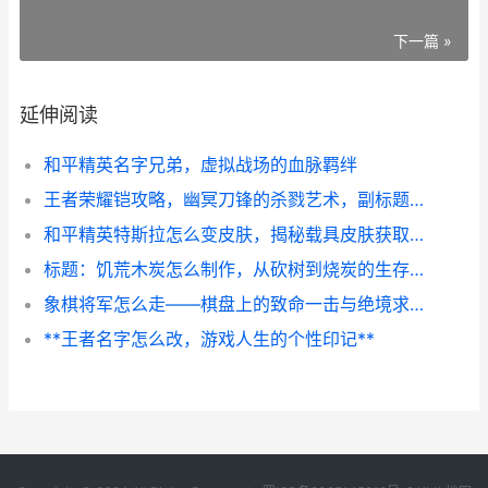
下一篇 »
延伸阅读
和平精英名字兄弟，虚拟战场的血脉羁绊
王者荣耀铠攻略，幽冥刀锋的杀戮艺术，副标题，从入门到精通的全面指南
和平精英特斯拉怎么变皮肤，揭秘载具皮肤获取之道
标题：饥荒木炭怎么制作，从砍树到烧炭的生存指南
象棋将军怎么走——棋盘上的致命一击与绝境求生
**王者名字怎么改，游戏人生的个性印记**