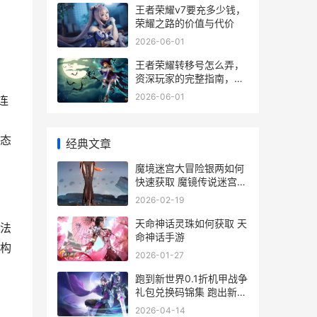
王者荣耀v7要充多少钱，
荣耀之路的价值与代价
2026-06-01
王者荣耀转移号怎么弄，
资深玩家的完整指南，副
标题，安全迁移账号的每
2026-06-01
连
一步详解
，
态
经典文章
魔境迷宫大冒险银两如何
快速获取 魔镜传说迷宫森
林
2026-02-19
天命神话灵珠如何获取 天
法
命神话手游
构
2026-01-27
跑到新世界0.1折机甲战争
礼包兑换码锦集 跑出新世
界
2026-04-14