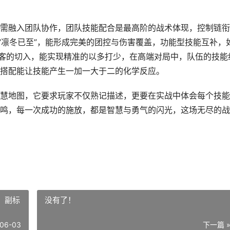
需融入团队协作，团队技能配合是最高阶的战术体现，控制链衔
“凛冬已至”，能形成完美的团控与伤害覆盖，功能型技能互补，
刺客的切入，能实现精准的以多打少，在高端对局中，队伍的技能
搭配能让技能产生一加一大于二的化学反应。
慧地图，它要求玩家不仅熟记描述，更要在实战中体会每个技能
鸣，每一次成功的施放，都是智慧与勇气的闪光，这场无尽的战
，副标
没有了！
06-03
下一篇 