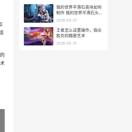
我的世界平滑石英块如何
制作 我的世界平滑石头如
何制作
2026-03-27
如
王者怎么设置操作，指尖
组
胜负的精密艺术
2026-05-31
的
术
»