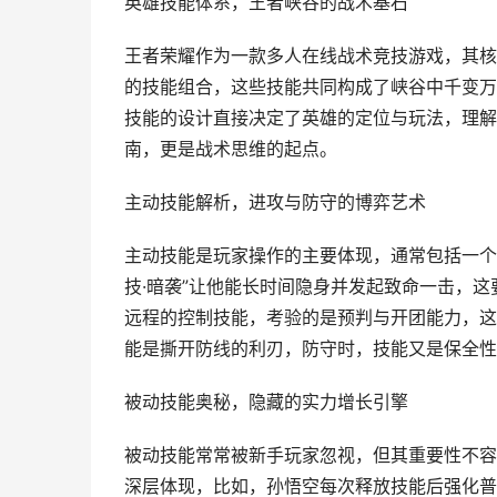
英雄技能体系，王者峡谷的战术基石
王者荣耀作为一款多人在线战术竞技游戏，其核
的技能组合，这些技能共同构成了峡谷中千变万
技能的设计直接决定了英雄的定位与玩法，理解
南，更是战术思维的起点。
主动技能解析，进攻与防守的博弈艺术
主动技能是玩家操作的主要体现，通常包括一个
技·暗袭”让他能长时间隐身并发起致命一击，这
远程的控制技能，考验的是预判与开团能力，这
能是撕开防线的利刃，防守时，技能又是保全性
被动技能奥秘，隐藏的实力增长引擎
被动技能常常被新手玩家忽视，但其重要性不容
深层体现，比如，孙悟空每次释放技能后强化普攻