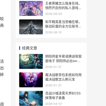
王者荣耀怎么隐身在线，
悄然开启你的私人游戏时
光
2026-06-05
较
和平精英麦当劳桶在哪，
商
联动彩蛋的全方位探寻攻
略
2026-06-10
经典文章
阴阳师星羊密语猜谜答案
是啥子 阴阳师必出ssr星
活
星图案
2026-01-27
出
碎
裁决战歌背包系统如何用
裁决战歌怎么刷元宝
2026-01-27
百战沙城凌霄天界BOSS
掉落啥子装备
战
2026-04-07