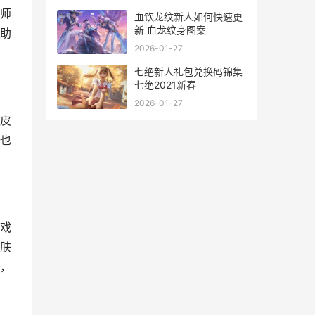
师
血饮龙纹新人如何快速更
新 血龙纹身图案
助
2026-01-27
七绝新人礼包兑换码锦集
七绝2021新春
2026-01-27
皮
也
戏
肤
，