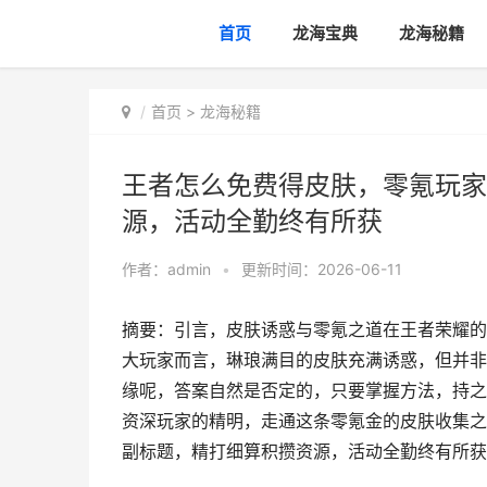
首页
龙海宝典
龙海秘籍
首页
>
龙海秘籍
王者怎么免费得皮肤，零氪玩家
源，活动全勤终有所获
作者：
admin
•
更新时间：2026-06-11
摘要：引言，皮肤诱惑与零氪之道在王者荣耀的
大玩家而言，琳琅满目的皮肤充满诱惑，但并非
缘呢，答案自然是否定的，只要掌握方法，持之
资深玩家的精明，走通这条零氪金的皮肤收集之
副标题，精打细算积攒资源，活动全勤终有所获