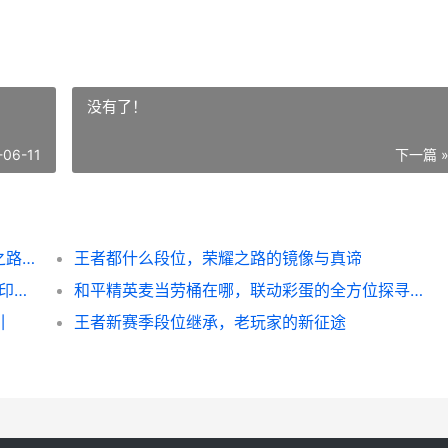
没有了！
-06-11
下一篇 
王者怎么免费得皮肤，零氪玩家的荣耀收集之路副标题，精打细算积攒资源，活动全勤终有所获
王者都什么段位，荣耀之路的镜像与真谛
**《CC和平精英名字：虚拟战场上的身份烙印与竞技哲学》副标题：一个代号背后的游戏人生**
和平精英麦当劳桶在哪，联动彩蛋的全方位探寻攻略
引
王者新赛季段位继承，老玩家的新征途