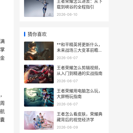
王者荣耀怎么进去：从下
载到峡谷的全程指引
2026-06-10
猜你喜欢
满
**和平精英将更新什么，
掌
未来战场三大变革前瞻副
标题**
金
2026-06-07
王者荣耀怎么剪辑视频，
从入门到精通的实战指南
2026-06-07
王者荣耀用电脑怎么玩，
，
大屏畅玩指南
周
2026-06-07
航
王者怎么看皮肤，荣耀典
囊
藏背后的视觉经济学
2026-06-09