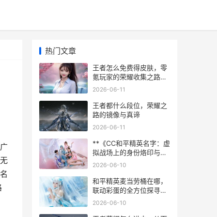
热门文章
王者怎么免费得皮肤，零
氪玩家的荣耀收集之路副
标题，精打细算积攒资
2026-06-11
源，活动全勤终有所获
王者都什么段位，荣耀之
路的镜像与真谛
2026-06-11
**《CC和平精英名字：虚
广
拟战场上的身份烙印与竞
无
技哲学》副标题：一个代
2026-06-10
号背后的游戏人生**
名
和平精英麦当劳桶在哪，
路
联动彩蛋的全方位探寻攻
略
2026-06-10