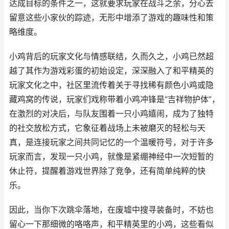
达成目标的条件之一，这就要求玩家在战斗之余，分心去
留意这些小家伙的踪迹，无形中增添了游戏的趣味性和策
略维度。
小鸡背后的玩家文化与情感联结，久而久之，小鸡已然超
越了其作为游戏彩蛋的初始设定，深深融入了和平精英的
玩家文化之中，社区里流传着关于寻找稀有颜色小鸡或隐
藏鸡窝的传说，玩家们戏称带着小鸡冲锋是“吉祥物护体”，
在激烈的对决后，与队友围着一只小鸡嬉闹，成为了独特
的社交放松方式，它象征着战场上未被磨灭的轻松与天
真，是连接玩家之间共同记忆的一个温暖符号，对于许多
玩家而言，发现一只小鸡，就像是紧绷神经中一次短暂的
休止符，提醒着游戏世界除了竞争，还有简单纯粹的快
乐。
因此，当你下次跳伞落地，在废墟中搜寻装备时，不妨也
留心一下那细微的咯咯声，和平精英里的小鸡，这些看似