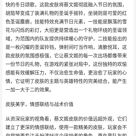
快的冬日颂歌，这款皮肤将蔡文姬彻底融入节日的氛围，
胡笳琴变成了装满礼物的圣诞手摇铃，坐骑则是可爱的红
色圣诞麋鹿，技能特效充满节日元素，一技能是飘落的雪
花与闪烁的彩灯，大招更是营造出一个礼物环绕的圣诞领
域，为范围内的队友提供持续暖心的守护，二技能投出的
是一枚闪耀的圣诞铃铛，弹射间叮当作响，清脆悦耳，这
款皮肤的氛围感极强，它让蔡文姬的每一次出场都像带来
一份节日的礼物，在游戏的紧张对局中，这份独特的欢愉
感能有效缓解压力，不仅治愈生命值，更治愈了玩家的心
情，它证明了皮肤的主题与英雄特性的完美结合，能产生
一加一大于二的效果。
皮肤美学，情感联结与战术价值
从资深玩家的视角看，蔡文姬皮肤的价值远超外观，它们
建立了更深的情感联结，使用一款精美的皮肤，玩家会不
自觉地更专注于扮演好这个守护者的角色，更在意队友的