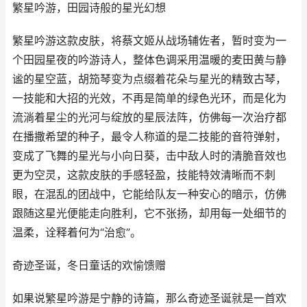
繁星吟游，田园诗般的星光幻想
繁星吟游这款皮肤，将蔡文姬从战场辅佐者，暂时变为一
个田园星夜的吟游诗人，整体色调采用温暖的麦田黄与静
谧的星空蓝，胡笳琴变为点缀着花朵与星光的精致古琴，
一技能和大招的光效，不再是简单的绿色光环，而是化为
流淌着星尘的光河与绽放的星辰法阵，仿佛每一次治疗都
在播撒希望的种子，最令人称道的是二技能的音符弹射，
变成了飞舞的星光与小向日葵，击中敌人时的清脆音效也
更为空灵，这款皮肤的手感轻盈，技能特效清晰而不刺
眼，在混乱的团战中，它能给队友一种安心的暗示，仿佛
跟随这星光便能走向胜利，它不张扬，却用每一处细节的
温柔，诠释着何为“治愈”。
奇迹圣诞，冬日童话的欢愉馈赠
如果说繁星吟游是宁静的诗篇，那么奇迹圣诞就是一首欢