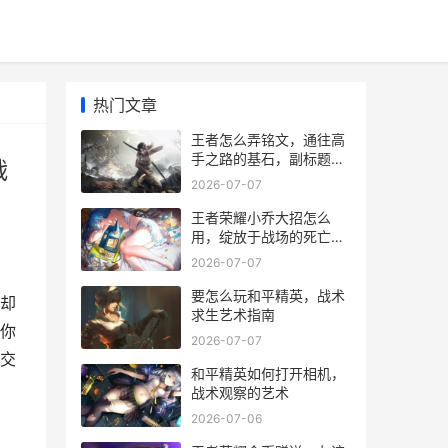
热门文章
王者怎么弄铭文，通往高
手之路的基石，副标题，
战
从零开始构建你的专属战
2026-07-07
斗法则
王者荣耀小乔大招怎么
用，绽放于战场的死亡圆
舞曲，副标题，扇舞星华
2026-07-07
与决胜时刻的艺术
要怎么玩和平精英，战术
却
求生艺术指南
你
2026-07-07
交
和平精英如何打开相机，
，
战术观察的艺术
2026-07-06