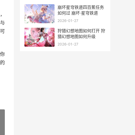
崩坏星穹铁道四百蕉任务
如何过 崩坏·星穹铁道
，
2026-01-27
与
狩猎幻想地图如何打开 狩
可
猎幻想地图如何升级
2026-01-27
你
的
»