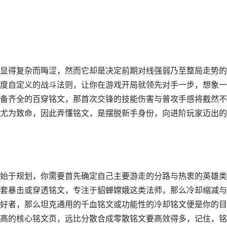
显得复杂而晦涩，然而它却是决定前期对线强弱乃至整局走势的
度自定义的战斗法则，让你在游戏开局就领先对手一步，想象一
备齐全的百穿铭文，那首次交锋的技能伤害与普攻手感将截然不
尤为致命，因此弄懂铭文，是摆脱新手身份，向进阶玩家迈出的
始于规划，你需要首先确定自己主要游走的分路与热衷的英雄类
套暴击或穿透铭文，专注于貂蝉嫦娥这类法师，那么冷却缩减与
好者，那么坦克通用的千血铭文或功能性的冷却铭文便是你的目
高的核心铭文页，远比分散合成零散铭文要高效得多，记住，铭