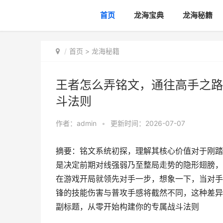
首页
龙海宝典
龙海秘籍
首页
>
龙海秘籍
王者怎么弄铭文，通往高手之路
斗法则
作者：
admin
•
更新时间：2026-07-07
摘要：铭文系统初探，理解其核心价值对于刚踏
是决定前期对线强弱乃至整局走势的隐形翅膀，
在游戏开局就领先对手一步，想象一下，当对手
锋的技能伤害与普攻手感将截然不同，这种差异
副标题，从零开始构建你的专属战斗法则