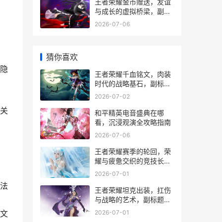
王者荣耀金币赠送，友谊
与成长的虚拟桥梁，副标
题，探讨游戏内资源流转
2026-07-06
的情感价值。
猜你喜欢
隐
王者荣耀千血铭文，肉装
时代的战略基石，副标
题，坦度与节奏的隐秘艺
2026-07-02
术
关
和平精英电音盛典在哪
看，沉浸观演全攻略指南
2026-07-06
王者荣耀赛季的轮回，荣
耀与疲惫交织的竞技长
诗，副标题，一位老玩家
2026-07-01
的赛季心灵史
法
王者荣耀坦克出装，扛伤
与战略的艺术，副标题，
从铁壁到核心的装备哲学
2026-07-01
文