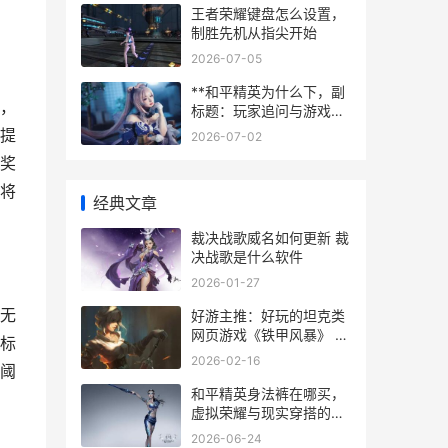
王者荣耀键盘怎么设置，
制胜先机从指尖开始
2026-07-05
**和平精英为什么下，副
，
标题：玩家追问与游戏生
态的深层博弈**
提
2026-07-02
奖
将
经典文章
裁决战歌威名如何更新 裁
决战歌是什么软件
2026-01-27
无
好游主推：好玩的坦克类
网页游戏《铁甲风暴》 好
标
游推荐下载
2026-02-16
阈
和平精英身法裤在哪买，
虚拟荣耀与现实穿搭的交
织
2026-06-24