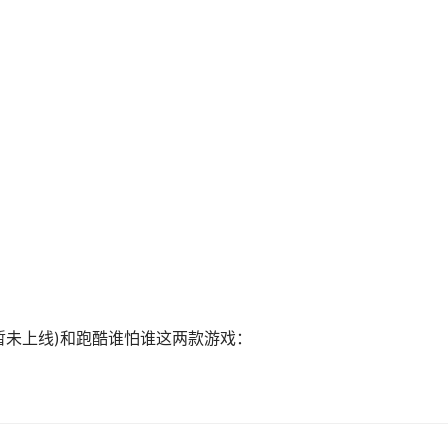
。
暂未上线)和跑酷谁怕谁这两款游戏：