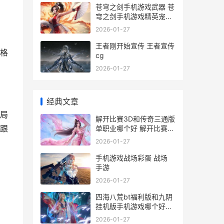
苍穹之剑手机游戏武器 苍
穹之剑手机游戏精英宠物
攻略
2026-01-27
王者刚开始宣传 王者宣传
格
cg
2026-01-27
经典文章
局
解开比赛3D和传奇三通版
跟
单职业哪个好 解开比赛
3d和传奇哪个好
2026-01-27
手机游戏战场彩蛋 战场
手游
2026-01-27
四海八荒bt福利版和九阴
挂机版手机游戏哪个好玩
四海八荒下载
2026-01-27