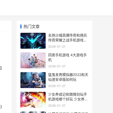
热门文章
名扬沙城高爆传奇和佣兵
传奇荣耀之战手机游戏哪
个好 名扬沙城有多少版本
2026-01-27
四类手机游戏 4大游戏手
机
2026-01-27
日
猛鬼发育模拟器2022和天
仙道安卓版如何玩
2026-01-27
少女养成记和微微剑仙手
机游戏哪个好玩 少女养成
记无限金币版
2026-01-27
)