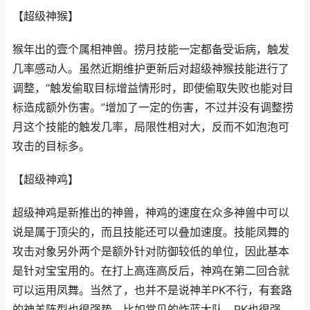
【超级神猴】
猴年出的壹个属相神兽。捞月技能一定都备受诟病，触发
几率感动人。虽然近期维护更新后对超级神猴技能进行了
调整，“触发偷取目标增益情形时，即使偷取失败也能对目
标造成额外伤害。”增加了一定的伤害，不过并没有调整捞
月这个技能的触发几率，局限性相对大，反而不如泡泡可
攻击的目标多。
【超级神鸡】
超级神鸡是新推出的神兽，神鸡的速度在众多神兽中可以
说是属于顶尖的，而且技能还可以叠加速度。技能凤舞的
攻击对象另外两个是额外针对防御较低的单位，因此基本
是针对宝宝用的。在打上高连高反后，神鸡在第二回合就
可以运用凤舞。当然了，也并不是说神羊PK不行，有套路
的神羊阵型也很强势，比如常见的炸蓝大队，PK也很强