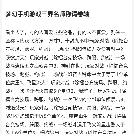
梦幻手机游戏三界名师称谓卷轴
看个人了，有的人喜爱这些物品，有的人不喜爱。列举一
些称谓的获取方法：方寸1、十封九不中:玩家对战（除擂台
竞技场、跨服、约战）一场战斗封印连续九次没有封中2、
我欲封天：玩家对战（除擂台竞技场、跨服、约战）一场
战斗连续五次离魂命中3、神封在世：玩家对战（除擂台竞
技场、跨服、约战）一场战斗幻音古种命中大于等于4个单
位魔王1、飞星流火：玩家对战（除擂台竞技场、跨服、约
战）一次飞沙流火击败5个单位2、爆炸了：玩家对战（除
擂台竞技场、跨服、约战）一次飞沙的全部单位都暴击3、
烈焰焚天：玩家对战（除擂台竞技场、跨服、约战）一场
战斗烈焰印记击败5个单位4、魔帝重生：玩家对战（除擂
台竞技场、跨服、约战）一场战斗运用飞火流星击败大于
等于6个单位5、爆炸输出：玩家对战（除擂台竞技场、跨