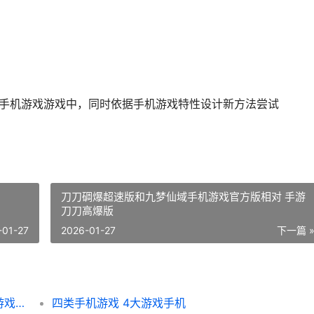
入手机游戏游戏中，同时依据手机游戏特性设计新方法尝试
刀刀碉爆超速版和九梦仙域手机游戏官方版相对 手游
刀刀高爆版
-01-27
2026-01-27
下一篇 
名扬沙城高爆传奇和佣兵传奇荣耀之战手机游戏哪个好 名扬沙城有多少版本
四类手机游戏 4大游戏手机