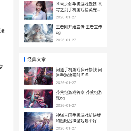
苍穹之剑手机游戏武器 苍
穹之剑手机游戏精英宠物
攻略
2026-01-27
王者刚开始宣传 王者宣传
方法
cg
2026-01-27
经典文章
变
问道手机游戏多开挣钱 问
道手游浪费时间吗
2026-01-27
莽荒纪游戏答案 莽荒纪游
戏cg
2026-01-27
神谋三国手机游戏新快版
和魔眼战神游戏哪个好 神
谋三国手游官网
2026-01-27