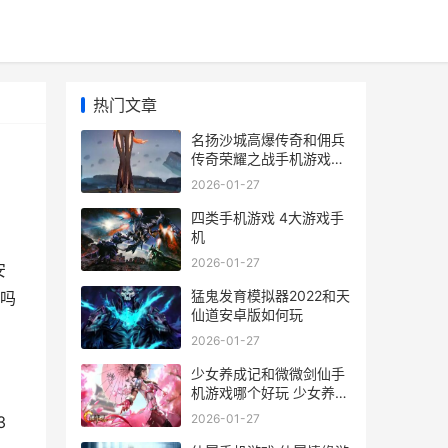
热门文章
名扬沙城高爆传奇和佣兵
传奇荣耀之战手机游戏哪
个好 名扬沙城有多少版本
2026-01-27
四类手机游戏 4大游戏手
机
2026-01-27
安
猛鬼发育模拟器2022和天
包吗
仙道安卓版如何玩
2026-01-27
少女养成记和微微剑仙手
机游戏哪个好玩 少女养成
记无限金币版
2026-01-27
3