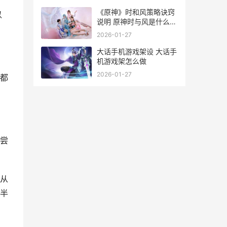
《原神》时和风策略诀窍
以
说明 原神时与风是什么意
思
2026-01-27
大话手机游戏架设 大话手
机游戏架怎么做
2026-01-27
都
尝
从
半