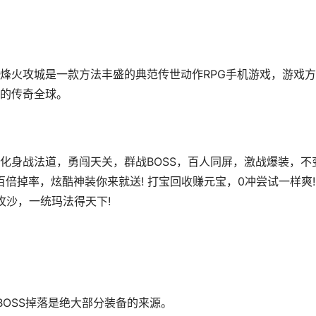
烽火攻城是一款方法丰盛的典范传世动作RPG手机游戏，游戏
的传奇全球。
化身战法道，勇闯天关，群战BOSS，百人同屏，激战爆装，不
S百倍掉率，炫酷神装你来就送! 打宝回收赚元宝，0冲尝试一样爽!
攻沙，一统玛法得天下!
BOSS掉落是绝大部分装备的来源。