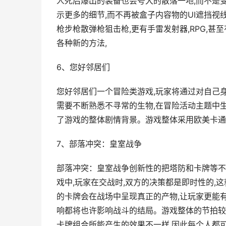
人死后爆出的装备也会夸大的散落一地,而不是
示更多的细节,而不再被盒子内容物的UI遮挡
枪步枪散弹枪狙击枪,更有手雷发射器,RPG,甚
各种新的方法,
6、您好邻居们
您好邻居们一个冒险类游戏,玩家将通过对自己
需要不断熟悉不寻常的生物,在冒险活动主题中
了游戏的整体剧情背景。游戏整体采用欧美卡通
7、部落冲突：皇室战争
部落冲突：皇室战争创新性的把塔防和卡牌等不
戏中,玩家在交战时,双方的决策都是即时性的,
的卡牌会在战场中呈现真正的产物,让玩家更能
响都将也许影响战斗的结局。游戏整体的节拍较
卡牌组合所能产生的效果不一样,因此每个人都