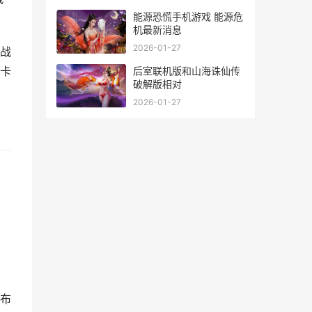
能源恐慌手机游戏 能源危
机最新消息
2026-01-27
战
卡
后室联机版和山海诛仙传
破解版相对
2026-01-27
、
兵布