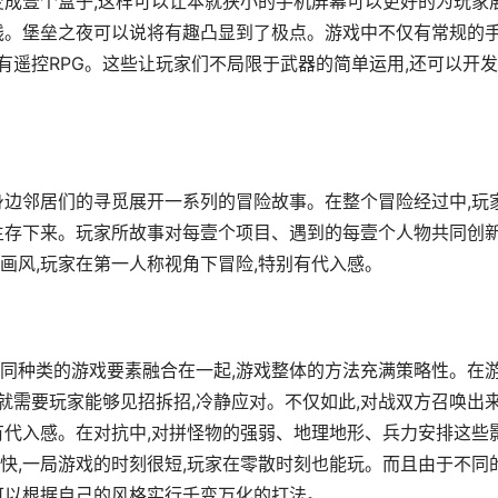
变成壹个盒子,这样可以让本就狭小的手机屏幕可以更好的为玩家
视线。堡垒之夜可以说将有趣凸显到了极点。游戏中不仅有常规的
至有遥控RPG。这些让玩家们不局限于武器的简单运用,还可以开
身边邻居们的寻觅展开一系列的冒险故事。在整个冒险经过中,玩
生存下来。玩家所故事对每壹个项目、遇到的每壹个人物共同创
画风,玩家在第一人称视角下冒险,特别有代入感。
同种类的游戏要素融合在一起,游戏整体的方法充满策略性。在
这就需要玩家能够见招拆招,冷静应对。不仅如此,对战双方召唤出
有代入感。在对抗中,对拼怪物的强弱、地理地形、兵力安排这些
快,一局游戏的时刻很短,玩家在零散时刻也能玩。而且由于不同
可以根据自己的风格实行千变万化的打法。