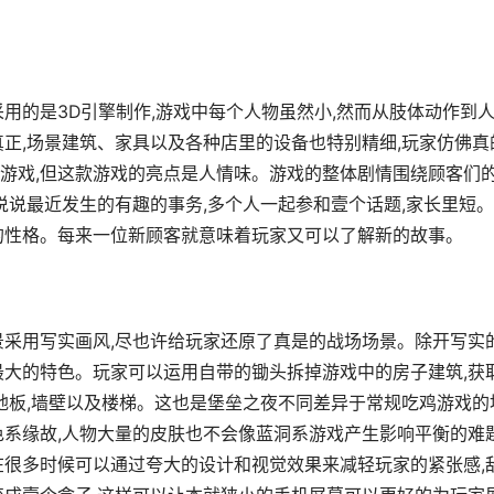
用的是3D引擎制作,游戏中每个人物虽然小,然而从肢体动作到
真正,场景建筑、家具以及各种店里的设备也特别精细,玩家仿佛真
游戏,但这款游戏的亮点是人情味。游戏的整体剧情围绕顾客们
说说最近发生的有趣的事务,多个人一起参和壹个话题,家长里短
的性格。每来一位新顾客就意味着玩家又可以了解新的故事。
景采用写实画风,尽也许给玩家还原了真是的战场场景。除开写实
最大的特色。玩家可以运用自带的锄头拆掉游戏中的房子建筑,获
如地板,墙壁以及楼梯。这也是堡垒之夜不同差异于常规吃鸡游戏的
色系缘故,人物大量的皮肤也不会像蓝洞系游戏产生影响平衡的难题
在很多时候可以通过夸大的设计和视觉效果来减轻玩家的紧张感,