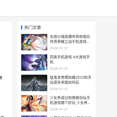
热门文章
名扬沙城高爆传奇和佣兵
传奇荣耀之战手机游戏哪
个好 名扬沙城有多少版本
2026-01-27
四类手机游戏 4大游戏手
机
2026-01-27
猛鬼发育模拟器2022和天
牌
仙道安卓版如何玩
2026-01-27
少女养成记和微微剑仙手
机游戏哪个好玩 少女养成
记无限金币版
2026-01-27