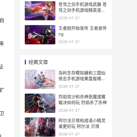
苍穹之剑手机游戏武器 苍
穹之剑手机游戏精英宠物
攻略
2026-01-27
自
王者刚开始宣传 王者宣传
cg
2026-01-27
来
经典文章
征
岛屿生存模拟器和三国仙
侠志手机游戏果盘版哪个
好玩 生存岛模拟器下载
2026-01-27
扩
烈焰攻沙和杀神恶魔渡魔
裁决如何玩 烈焰杀了杀神
2026-01-27
卫
阿尔法贝塔和成语小精灵
谁更好玩 阿尔法 贝塔
2026-01-27
战