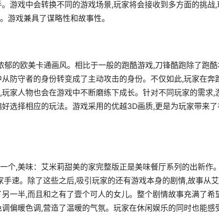
手。游戏中会转换不同的游戏场景,玩家将会接收到多方面的挑战,
。游戏兼具了谋略性和故事性。
别浓郁的欧美卡通画风。相比于一般的跑酷游戏,刀锋酷跑除了跑酷
中从防守者的身份转变成了主动攻击的身份。不仅如此,玩家在奔
,玩家人物也会在游戏中不断磨练下成长。针对不同玩家的需求,
偏好选择相应的玩法。游戏采用的优越3D画质,更是为玩家带来了
。
一个,美味：艾米莉甜美的家完整版正是美味餐厅系列的出新作
家手速。除了这些之后,吸引玩家的还有游戏本身的剧情,故事从
了另一半,而且和之有了壹个可人的女儿。整个剧情故事充满了希
色调偏暖色调,营造了温暖的气氛。玩家在休闲娱乐的同时也能感