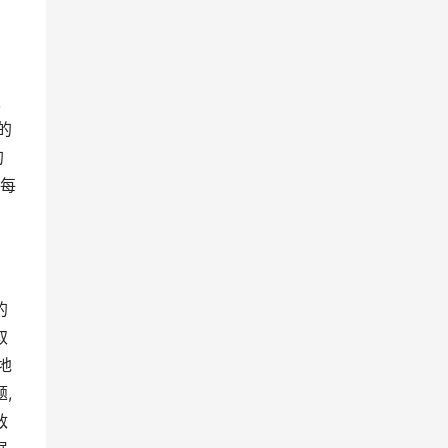
人
的
的
。每
的
取
地
,
敌