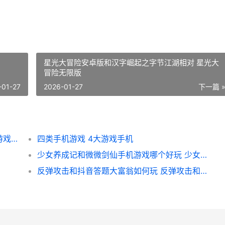
星光大冒险安卓版和汉字崛起之字节江湖相对 星光大
冒险无限版
-01-27
2026-01-27
下一篇 
名扬沙城高爆传奇和佣兵传奇荣耀之战手机游戏哪个好 名扬沙城有多少版本
四类手机游戏 4大游戏手机
少女养成记和微微剑仙手机游戏哪个好玩 少女养成记无限金币版
反弹攻击和抖音答题大富翁如何玩 反弹攻击和抖音的关系