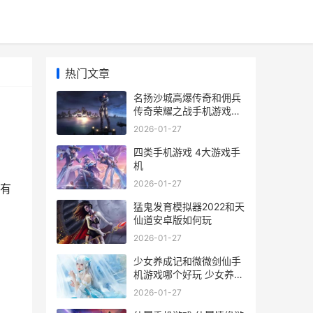
热门文章
名扬沙城高爆传奇和佣兵
传奇荣耀之战手机游戏哪
个好 名扬沙城有多少版本
2026-01-27
四类手机游戏 4大游戏手
机
2026-01-27
有
猛鬼发育模拟器2022和天
仙道安卓版如何玩
2026-01-27
少女养成记和微微剑仙手
机游戏哪个好玩 少女养成
记无限金币版
2026-01-27
5