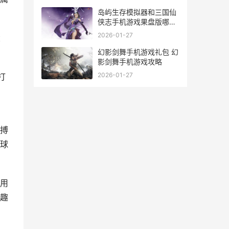
岛屿生存模拟器和三国仙
侠志手机游戏果盘版哪个
好玩 生存岛模拟器下载
2026-01-27
大
幻影剑舞手机游戏礼包 幻
影剑舞手机游戏攻略
2026-01-27
打
搏
球
用
趣