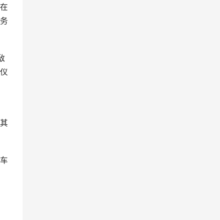
在
务
敌
仪
，
其
车