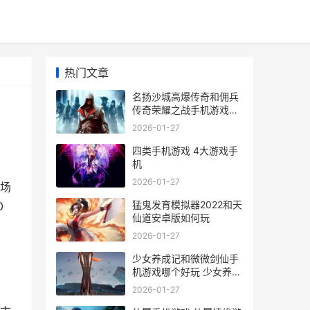
热门文章
名扬沙城高爆传奇和佣兵
传奇荣耀之战手机游戏哪
个好 名扬沙城有多少版本
2026-01-27
四类手机游戏 4大游戏手
机
2026-01-27
场
猛鬼发育模拟器2022和天
0
仙道安卓版如何玩
2026-01-27
少女养成记和微微剑仙手
机游戏哪个好玩 少女养成
记无限金币版
2026-01-27