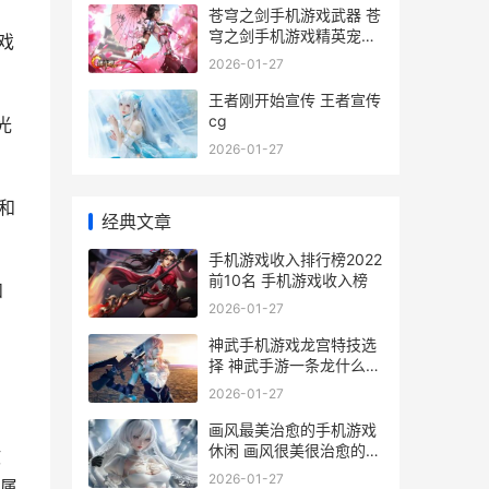
苍穹之剑手机游戏武器 苍
穹之剑手机游戏精英宠物
戏
攻略
2026-01-27
王者刚开始宣传 王者宣传
cg
光
2026-01-27
和
经典文章
手机游戏收入排行榜2022
前10名 手机游戏收入榜
和
2026-01-27
神武手机游戏龙宫特技选
择 神武手游一条龙什么意
思
2026-01-27
画风最美治愈的手机游戏
休闲 画风很美很治愈的电
故
影
2026-01-27
属