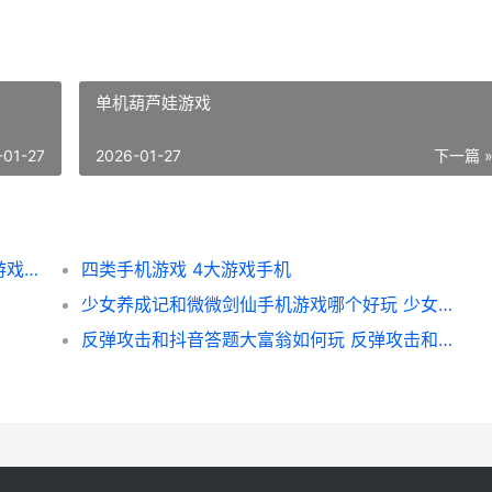
单机葫芦娃游戏
-01-27
2026-01-27
下一篇 
名扬沙城高爆传奇和佣兵传奇荣耀之战手机游戏哪个好 名扬沙城有多少版本
四类手机游戏 4大游戏手机
少女养成记和微微剑仙手机游戏哪个好玩 少女养成记无限金币版
反弹攻击和抖音答题大富翁如何玩 反弹攻击和抖音的关系