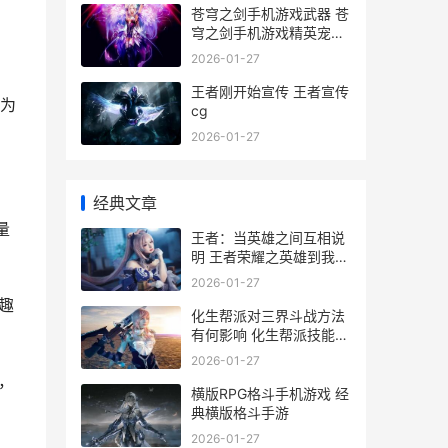
苍穹之剑手机游戏武器 苍
穹之剑手机游戏精英宠物
攻略
2026-01-27
王者刚开始宣传 王者宣传
为
cg
2026-01-27
经典文章
量
王者：当英雄之间互相说
明 王者荣耀之英雄到我家
免费阅读
2026-01-27
趣
化生帮派对三界斗战方法
有何影响 化生帮派技能都
升级哪一个啊?
2026-01-27
，
横版RPG格斗手机游戏 经
典横版格斗手游
2026-01-27