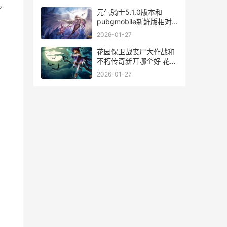
。
元气骑士5.1.0版本和
pubgmobile新鲜版相对
元气骑士5.1.0版本更新说
2026-01-27
明
花园保卫战丧尸大作战和
不朽传奇新开哪个好 花园
保卫战丧尸怎么打
2026-01-27