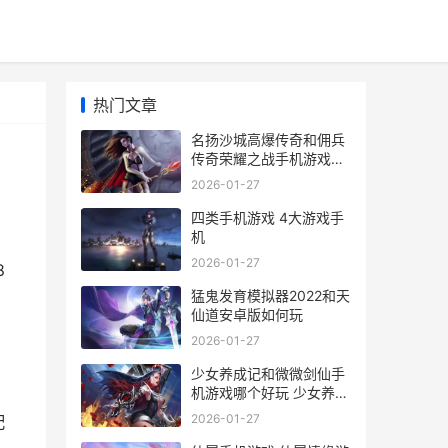
热门文章
名扬沙城高爆传奇和佣兵
传奇荣耀之战手机游戏哪
个好 名扬沙城有多少版本
2026-01-27
四类手机游戏 4大游戏手
机
2026-01-27
8
猛鬼发育模拟器2022和天
仙道安卓版如何玩
2026-01-27
少女养成记和微微剑仙手
机游戏哪个好玩 少女养成
记无限金币版
2026-01-27
配