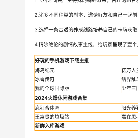
1.卡牌之间会产生特殊的羁绊效果，合理的组合
2.诸多不同种类的副本，邀请好友和自己一起前
3.选择一条合适的养成线路培养自己的卡牌获取
4.精妙绝伦的剧情故事主线，给玩家呈现了壹
好玩的手机游戏下载主推
海岛纪元
亿万人
冰雪传奇
结界乱
我的全球国际版
少年三
2024火爆休闲游戏合集
疯狂合体鸭
阳光养
王富贵的垃圾站
赢在思考
新鲜入库游戏