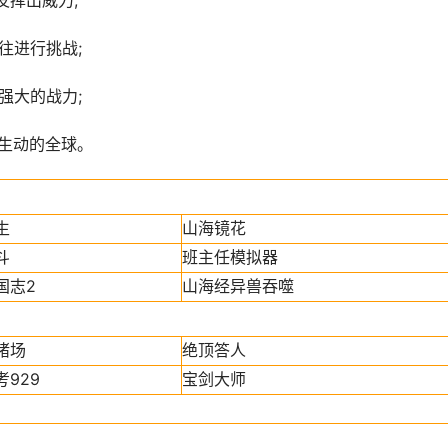
发挥出威力;
往进行挑战;
强大的战力;
个生动的全球。
生
山海镜花
斗
班主任模拟器
国志2
山海经异兽吞噬
猪场
绝顶答人
929
宝剑大师