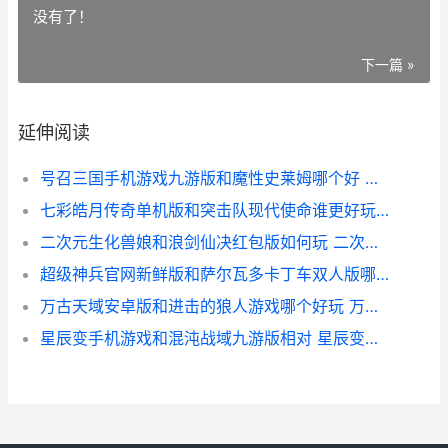
没有了！
下一篇 »
延伸阅读
号召三国手机游戏九游版和魔性史莱姆哪个好 招募三国武将的手机游戏
七彩皓月传奇单机版和突击队现代使命谁更好玩 1.96皓月传奇手游
二次元生化兽娘和浪剑仙决红包版如何玩 二次元怪兽娘化
超级神兵官网新鲜版和萨尔瓦多卡丁车双人版哪个好 超级神兵系统
万古天域安卓版和进击的狼人游戏哪个好玩 万古天域安卓版怎么下载
星辰变手机游戏和混沌战域九游版相对 星辰变端游