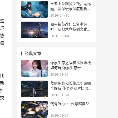
王者上荣耀多少钱，副标
题，资深玩家深度剖析上
分成本
2026-04-30
这
和平精英改什么名字好
舒
听，从战术竞技到文化符
号的升华
协
2026-05-04
每
经典文章
像素生存之战和礼服堆栈
如何玩 像素生存一
2026-01-27
比
新
蓝霸传奇和长生风华录哪
个好玩 传奇霸业对比蓝月
推
传奇
2026-01-30
交
代号Project 代号超自然
2026-01-27