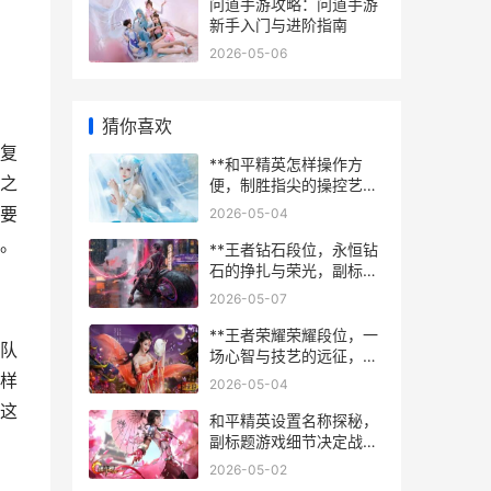
问道手游攻略：问道手游
新手入门与进阶指南
2026-05-06
猜你喜欢
复
**和平精英怎样操作方
之
便，制胜指尖的操控艺
术，副标题：资深玩家的
要
2026-05-04
界面优化与操作精要篇**
。
**王者钻石段位，永恒钻
石的挣扎与荣光，副标
题，星光与泥泞交织的战
2026-05-07
场**
**王者荣耀荣耀段位，一
队
场心智与技艺的远征，副
标题，从倔强青铜到最强
样
2026-05-04
王者的荆棘之路**
这
和平精英设置名称探秘，
副标题游戏细节决定战场
成败
2026-05-02