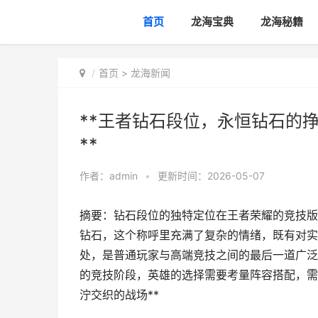
首页
龙海宝典
龙海秘籍
首页
>
龙海新闻
**王者钻石段位，永恒钻石的
**
作者：
admin
•
更新时间：2026-05-07
摘要：钻石段位的独特定位在王者荣耀的竞技版
钻石，这个称呼里充满了复杂的情绪，既有对实
处，是普通玩家与高端竞技之间的最后一道广泛
的竞技阶段，英雄的选择需要考量阵容搭配，需
泞交织的战场**