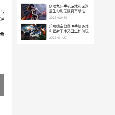
剑曜九州手机游戏和深渊
重生幻影无限货币版谁更
与
好玩 剑耀九州
2026-02-20
逆
乐嗨嗨空战黎明手机游戏
和辐射干净又卫生如何玩
最
2026-01-27
»