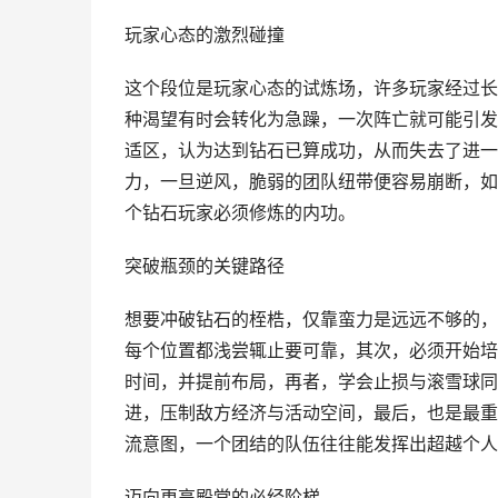
玩家心态的激烈碰撞
这个段位是玩家心态的试炼场，许多玩家经过长
种渴望有时会转化为急躁，一次阵亡就可能引发
适区，认为达到钻石已算成功，从而失去了进一
力，一旦逆风，脆弱的团队纽带便容易崩断，如
个钻石玩家必须修炼的内功。
突破瓶颈的关键路径
想要冲破钻石的桎梏，仅靠蛮力是远远不够的，
每个位置都浅尝辄止要可靠，其次，必须开始培
时间，并提前布局，再者，学会止损与滚雪球同
进，压制敌方经济与活动空间，最后，也是最重
流意图，一个团结的队伍往往能发挥出超越个人
迈向更高殿堂的必经阶梯