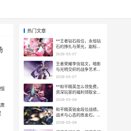
热门文章
**王者钻石段位，永恒钻
石的挣扎与荣光，副标
场
题，星光与泥泞交织的战
2026-05-07
场**
王者荣耀李信铭文，暗影
与光明交织的战争艺术，
副标题，一念神魔的符文
2026-05-07
抉择
**和平精英怎么领免费，
恒
资深玩家的福利领取全攻
略，副标题，不花钱也能
2026-05-06
畅玩的高效秘籍**
肃
和平精英铂金段位战绩，
泥
战术与心态的炼金石，一
个普通玩家的跃迁日记
2026-05-06