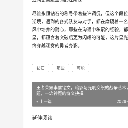
尽管永恒钻石的称号带着些许调侃，但这个段位
逆境，遇到的各式队友与对手，都在磨砺着一名
风中培养的耐心，那些在沟通中积累的经验，都
星，都蕴含着突破后更为闪耀的可能，这片星光
终穿越迷雾的勇者身影。
钻石
那些
可能
王者荣耀李信铭文，暗影与光明交织的战争艺术
题，一念神魔的符文抉择
« 上一篇
2026
延伸阅读