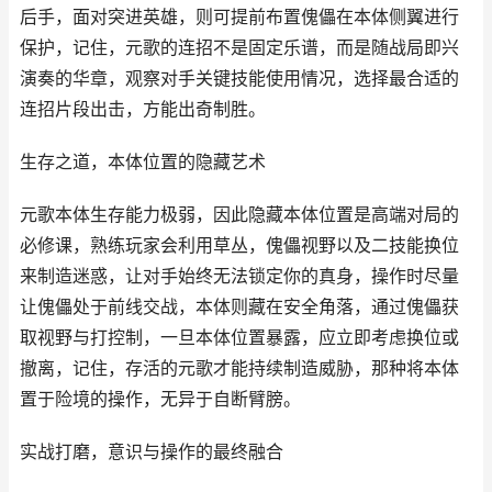
后手，面对突进英雄，则可提前布置傀儡在本体侧翼进行
保护，记住，元歌的连招不是固定乐谱，而是随战局即兴
演奏的华章，观察对手关键技能使用情况，选择最合适的
连招片段出击，方能出奇制胜。
生存之道，本体位置的隐藏艺术
元歌本体生存能力极弱，因此隐藏本体位置是高端对局的
必修课，熟练玩家会利用草丛，傀儡视野以及二技能换位
来制造迷惑，让对手始终无法锁定你的真身，操作时尽量
让傀儡处于前线交战，本体则藏在安全角落，通过傀儡获
取视野与打控制，一旦本体位置暴露，应立即考虑换位或
撤离，记住，存活的元歌才能持续制造威胁，那种将本体
置于险境的操作，无异于自断臂膀。
实战打磨，意识与操作的最终融合