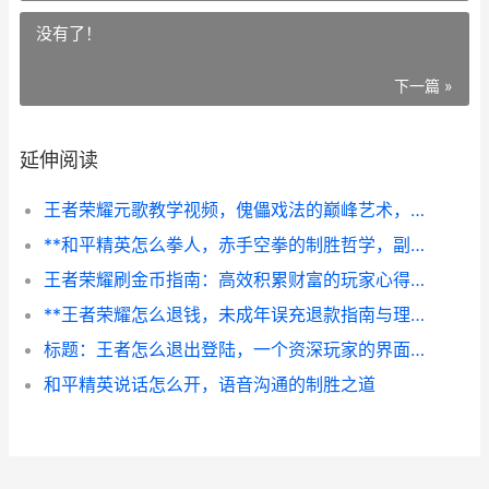
没有了！
下一篇 »
延伸阅读
王者荣耀元歌教学视频，傀儡戏法的巅峰艺术，副标题，从入门到精通的丝滑连招指南
**和平精英怎么拳人，赤手空拳的制胜哲学，副标题，从莽撞到艺术的近身博弈之路**
王者荣耀刷金币指南：高效积累财富的玩家心得副标题：策略与耐心并重的资源规划之道
**王者荣耀怎么退钱，未成年误充退款指南与理性消费反思**
标题：王者怎么退出登陆，一个资深玩家的界面沉思与操作哲学
和平精英说话怎么开，语音沟通的制胜之道