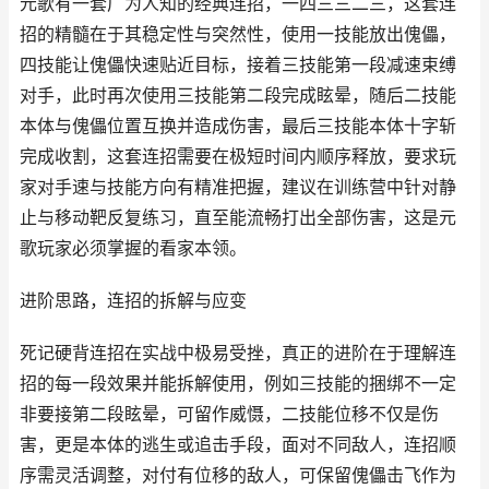
元歌有一套广为人知的经典连招，一四三三二三，这套连
招的精髓在于其稳定性与突然性，使用一技能放出傀儡，
四技能让傀儡快速贴近目标，接着三技能第一段减速束缚
对手，此时再次使用三技能第二段完成眩晕，随后二技能
本体与傀儡位置互换并造成伤害，最后三技能本体十字斩
完成收割，这套连招需要在极短时间内顺序释放，要求玩
家对手速与技能方向有精准把握，建议在训练营中针对静
止与移动靶反复练习，直至能流畅打出全部伤害，这是元
歌玩家必须掌握的看家本领。
进阶思路，连招的拆解与应变
死记硬背连招在实战中极易受挫，真正的进阶在于理解连
招的每一段效果并能拆解使用，例如三技能的捆绑不一定
非要接第二段眩晕，可留作威慑，二技能位移不仅是伤
害，更是本体的逃生或追击手段，面对不同敌人，连招顺
序需灵活调整，对付有位移的敌人，可保留傀儡击飞作为