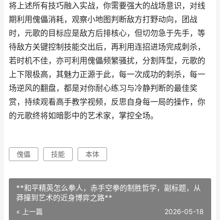
将上述所有技巧融入实战，你需要强大的战场意识，对线
期利用傀儡消耗，观察小地图判断敌方打野动向，团战
时，元歌的目标应是敌方后排核心，但切勿急于先手，等
待敌方关键控制技能交出后，再利用连招进场完成刺杀，
若时机不佳，亦可利用傀儡频繁骚扰，分割阵型，元歌的
上下限极高，其魅力正源于此，每一次成功的刺杀，每一
场逆风的翻盘，都是对你耐心练习与冷静判断的最佳奖
赏，持续观看高手教学视频，反思自身每一局的操作，你
的元歌终将如暗影中的艺术家，掌控全场。
傀儡
技能
本体
**和平精英怎么拳人，赤手空拳的制胜哲学，副标题，从
莽撞到艺术的近身博弈之路**
« 上一篇
2026-05-18