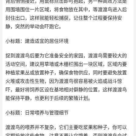
背后悄悄接近，用鼠标点击即可抱起，另一种高效方法是
用围墙围住一片区域，将食物放在其中，等渡渡鸟进入后
封住出口，这样就能轻松捕获，记住整个过程要保持安
静，突然的举动会吓跑它。
小标题：建造适宜的居住环境
捉到渡渡鸟后要为它准备安全的家园，渡渡鸟需要较大的
活动空间，建议用草墙或木栅栏围出一块区域，区域内要
种植浆果丛或放置种子，确保食物供应，同时要避免放置
火堆或攻击性生物，因为渡渡鸟很容易被火焰或战斗惊
吓，最好将饲养区设在基地相对僻静的位置，这样渡渡鸟
能保持平静，也更利于后续的繁殖计划。
小标题：日常喂养与管理细节
渡渡鸟的喂养并不复杂，它们主要吃浆果和种子，你可以
定期投放这些食物，注意不要让它饿着，否则渡渡鸟会试