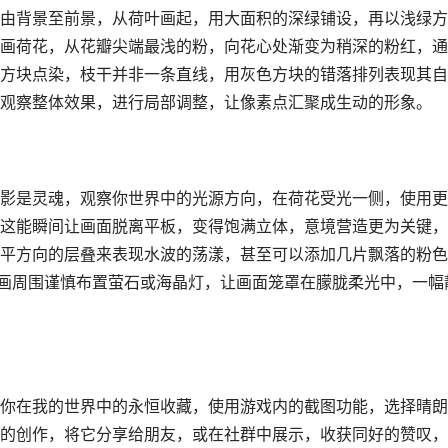
由背景至前景，从荷叶画起，用大面积的深绿铺设，再以浅绿方
画荷花，从花瓣尖端最浅的粉，向花心处渐变为稍深的粉红，通
方块点染，枝干并非一条直线，用灰色方块的错落排列表现其自
观察整体效果，进行局部调整，让像素点汇聚成生动的形象。
影是灵魂，观察你世界中的光源方向，在荷花受光一侧，使用更
这能瞬间让画面脱离平板，变得饱满立体，意境营造更为关键，
平方向的层叠来表现水波的荡漾，甚至可以添加几片飘落的粉色
图画周围谨慎布置萤石或海晶灯，让画面笼罩在朦胧柔光中，一幅
你在我的世界中的永恒收藏，使用游戏内的截图功能，选择晴朗
的创作，将它分享给朋友，或在社群中展示，收获同好的赞叹，