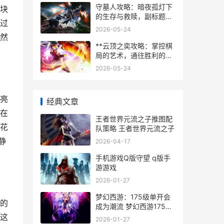
守墓人攻略：暗夜孤灯下
块
的生存与救赎，副标题：
过
从墓园管理到真相探寻的
2026-05-24
完全指南
然
**云顶之奕攻略：掌控棋
局的艺术，通往胜利的秘
籍**
2026-05-24
亮
经典文章
在
王者世界元流之子推图配
花
队策略 王者世界元流之子
静
2026-04-17
手机游戏Q版守望 q版手
游游戏
2026-01-27
梦幻西游：175级单开会
的
成为潮流 梦幻西游175级
转门派需要多少仙玉
这
2026-01-27