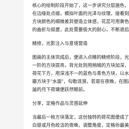
核心的绘制阶段开始了，这一步讲究分层施色，
在边缘处点缀，模拟叶面的光泽与纹理，接着刻
方块颜色的细微差异塑造立体感，花蕊可用黄色
的曲折与挺拔，此处需要极大的耐心，不断退后
精修，光影注入与意境营造
图画的主体完成后，便进入点睛的精修阶段，光
一阶的方块提亮，背光处则用稍暗的方块加深，
荷花下方，用深浅不一的蓝色与青色方块，以水
瓣方块于“水面”，勾勒涟漪，若是在夜晚，在
謐的月下荷塘便跃然眼前。
分享，定格作品与灵感延伸
当最后一枚方块落定，这份独特的荷花图便成了
白昼或月色皎洁的夜晚，调整角度，定格你最美