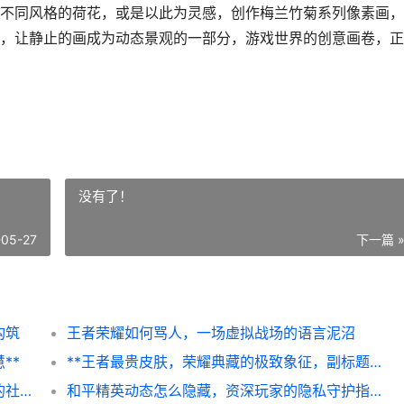
不同风格的荷花，或是以此为灵感，创作梅兰竹菊系列像素画，
，让静止的画成为动态景观的一部分，游戏世界的创意画卷，正
没有了！
-05-27
下一篇 
构筑
王者荣耀如何骂人，一场虚拟战场的语言泥沼
**
**王者最贵皮肤，荣耀典藏的极致象征，副标题，虚拟奢华的巅峰与争议**
王者荣耀怎么屏蔽好友，副标题，资深玩家的社交管理心得
和平精英动态怎么隐藏，资深玩家的隐私守护指南副标题，畅享游戏不必顾虑