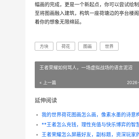
幅画的完成，更是一个新起点，你可以尝试绘制
至将图画融入建筑，构筑一座荷塘边的亭台楼阁
着你的想象无限绵延。
方块
荷花
图画
世界
王者荣耀如何骂人，一场虚拟战场的语言泥沼
« 上一篇
2026
延伸阅读
我的世界荷花图画怎么画，像素水墨的诗意
**王者怎么充钱，理性充值与快乐博弈的智慧