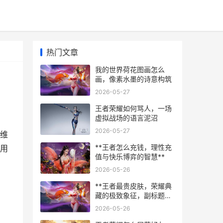
热门文章
我的世界荷花图画怎么
画，像素水墨的诗意构筑
2026-05-27
王者荣耀如何骂人，一场
虚拟战场的语言泥沼
2026-05-27
维
**王者怎么充钱，理性充
用
值与快乐博弈的智慧**
，
2026-05-26
**王者最贵皮肤，荣耀典
藏的极致象征，副标题，
虚拟奢华的巅峰与争议**
2026-05-26