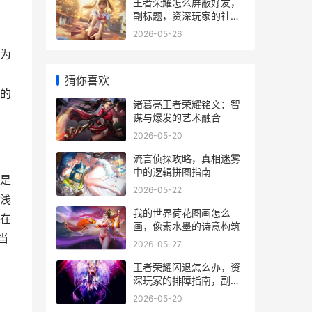
王者荣耀怎么屏蔽好友，
副标题，资深玩家的社交
管理心得
2026-05-26
为
猜你喜欢
的
诸葛亮王者荣耀铭文：智
谋与爆发的艺术融合
2026-05-20
流言侦探攻略，真相迷雾
中的逻辑拼图指南
是
2026-05-22
浅
我的世界荷花图画怎么
在
画，像素水墨的诗意构筑
当
2026-05-27
王者荣耀闪退怎么办，资
深玩家的排障指南，副标
题：从入门到精通的稳定
2026-05-20
游戏之道