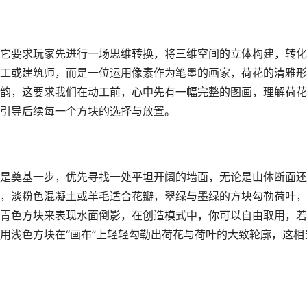
它要求玩家先进行一场思维转换，将三维空间的立体构建，转化
工或建筑师，而是一位运用像素作为笔墨的画家，荷花的清雅形
韵，这要求我们在动工前，心中先有一幅完整的图画，理解荷花
引导后续每一个方块的选择与放置。
是奠基一步，优先寻找一处平坦开阔的墙面，无论是山体断面还
，淡粉色混凝土或羊毛适合花瓣，翠绿与墨绿的方块勾勒荷叶，
青色方块来表现水面倒影，在创造模式中，你可以自由取用，若
用浅色方块在“画布”上轻轻勾勒出荷花与荷叶的大致轮廓，这相