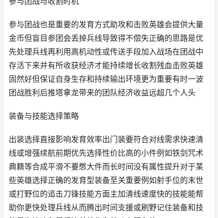
参与团战与收割时机
参与团战也是重要的发育方式助攻和击败英雄会提供大量
金币但盲目参团会丢掉兵线导致得不偿失正确的思路是优
先处理兵线再利用高机动性或传送手段加入战场在团战中
存活下来并有所收获经济才能持续增长收割残血击败英雄
固然好但保证自身生存和持续输出环境更为重要有时一波
团战胜利后推塔拿龙带来的团队经济收益远超几个人头
装备与技能选择策略
出装选择直接影响发育效率出门装要符合对线需求快速清
线或增强续航前期优先选择性价比高的小件例如铁剑咒术
典籍等合成平滑不要憋大件而长时间没有属性提升对于某
些英雄选择正确的发育型装备至关重要例如射手位的末世
或打野位的追击刀锋技能方面主加清线速度快的技能能帮
助你更快处理兵线从而腾出时间支援或刷野记住装备和技