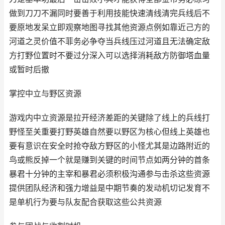
做到刀刀不漏同时要善于利用技能快速清线清完兵线后不
要原地发呆立即观察地图寻找其他资源点例如靠近己方的
河道之灵价值不菲务必争夺当兵线压过河道且无法确定敌
方打野位置时不要过分深入可以选择消耗敌方防御塔血量
或暂时后撤
掌控中立与野区资源
游戏内中立资源是拉开经济差距的关键除了线上的兵线打
野怪至关重要打野英雄自然要以野区为核心但线上英雄也
要有意识在安全时抢夺敌方野区的小怪尤其是边路附近的
鸟或熊反掉一个就是赚到关键的时间节点如两分钟的首条
暴君十分钟的主宰和暴君必须积极沟通参与击杀这些资源
提供团队经济和强力增益是中期节奏的发动机切记发育不
是单机行为要与队友配合获取这些公共资源