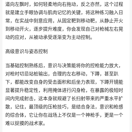
道向左飘时，如何轻柔地向右拖动，反之亦然，这个过程
就是建立手眼协调与肌肉记忆的关键，将这种练习融入日
常，在实战中刻意应用，从固定靶到移动靶，从静止开火
到移动开火，逐步提升难度，你会发现自己对枪械左右晃
动的应对，从被动承受逐渐变为主动控制。
高级意识与姿态控制
当基础控制熟练后，意识与决策能将你的控枪能力放大，
对枪时切忌站桩输出，合理的左右移动，下蹲，甚至趴
下，都能改变自身的受击面积和后坐力表现，下蹲开镜能
显著提升稳定性，利用掩体进行闪身枪，在暴露的极短时
间内完成射击，这本身就规避了长扫射带来的严重水平扩
散，记住，最顶级的压枪技巧，是结合身法，意识和枪感
的综合体，它让你在战场上不仅是一个神枪手，更是一个
难以捉摸的战术家。