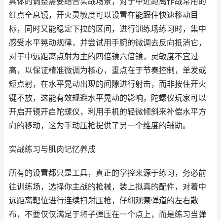
具体的调整需要结合实战场景，对于中近距离作战常用的
红点全息镜，开火灵敏度可以设置在能跟住快速移动目
标，同时又能稳定下拉的区间，进行训练场练习时，集中
感受水平晃动规律，并尝试用手腕的微调去反向抵消它，
对于中远距离点射为主的四倍镜六倍镜，灵敏度不宜过
高，以保证精准微调为核心，重点在于节奏控制，单发或
短点射，在水平晃动出现的间隙进行射击，而非按住开火
键不放，这能有效规避水平晃动的影响，陀螺仪玩家可以
开启开镜开启陀螺仪，利用手机的轻微倾斜来补偿水平方
向的移动，这为手动压枪提供了另一个维度的辅助。
实战练习与肌肉记忆养成
所有的设置都只是工具，真正的掌控来源于练习，务必前
往训练场，选择你主战的枪械，装上拟真的配件，对着中
远距离靶位进行连续扫射压枪，仔细观察弹道的左右散
布，不要仅仅满足于将子弹压在一个点上，而是练习当弹