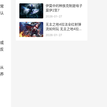
伊莫中的种族克制是啥子
常
莫伊2至7
认
2026-01-27
无主之地4拉法全红射弹
流如何玩 无主之地4拉法
超速过载怎么解锁
2026-01-27
或
反
从
养