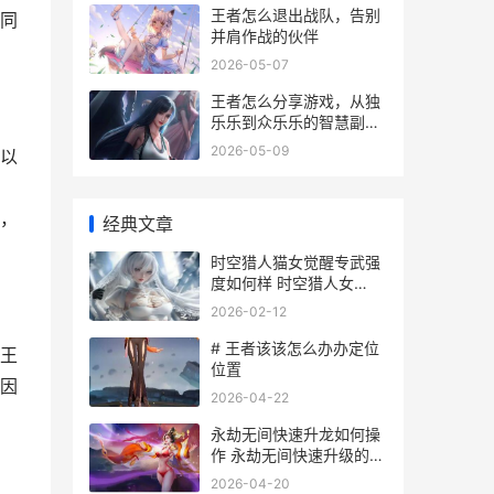
王者怎么退出战队，告别
同
并肩作战的伙伴
2026-05-07
王者怎么分享游戏，从独
乐乐到众乐乐的智慧副标
题，指尖传递的竞技艺术
2026-05-09
以
，
经典文章
时空猎人猫女觉醒专武强
度如何样 时空猎人女
boss
2026-02-12
# 王者该该怎么办办定位
王
位置
因
2026-04-22
永劫无间快速升龙如何操
作 永劫无间快速升级的方
法
2026-04-20