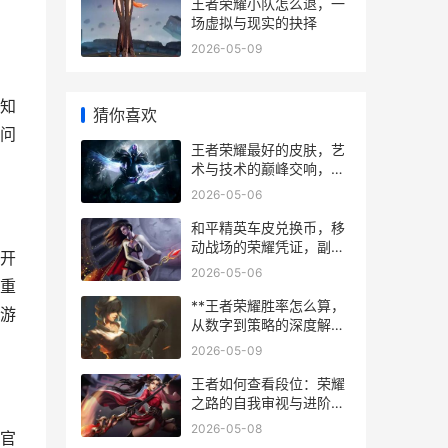
王者荣耀小队怎么退，一
场虚拟与现实的抉择
2026-05-09
知
猜你喜欢
问
王者荣耀最好的皮肤，艺
术与技术的巅峰交响，副
标题，探寻虚拟战袍背后
2026-05-06
的匠心与情怀
和平精英车皮兑换币，移
动战场的荣耀凭证，副标
开
题：浅谈获取策略与终极
2026-05-06
价值
重
**王者荣耀胜率怎么算，
游
从数字到策略的深度解
析，副标题，胜率背后的
2026-05-09
真实游戏力**
王者如何查看段位：荣耀
之路的自我审视与进阶指
南
2026-05-08
官