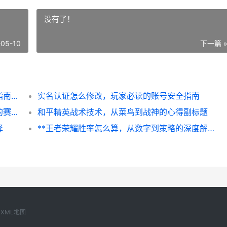
没有了！
-05-10
下一篇 
**王者荣耀进不去怎么办，资深玩家的排障指南**
实名认证怎么修改，玩家必读的账号安全指南
和平精英在哪里看所有赛季，一个资深玩家的赛季探索指南
和平精英战术技术，从菜鸟到战神的心得副标题
择
**王者荣耀胜率怎么算，从数字到策略的深度解析，副标题，胜率背后的真实游戏力**
XML地图