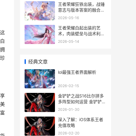
王者荣耀狂铁出装，战锤
意志与版本答案的融合，
副标题为峡谷重锤的装备
2026-05-16
哲学
王者荣耀白起出装的艺
这
术，肉装壁垒与战术利刃
的抉择
白
2026-05-14
拥
珍
经典文章
lol最强王者界面解析
2026-02-15
享
金铲铲之战S16比尔拼多
多阵型如何运营 金铲铲之
美
战s1最强
2026-01-30
富
深入了解：iOS体系王者
充值攻略
2026-02-20
华