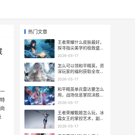
热门文章
王者荣耀什么皮肤最好，
探寻指尖美学的极致盛宴
藏
副标题：视觉手感与收藏
2026-05-17
价值的终极权衡
怎么可以领和平精英，资
深玩家的福利获取全攻
略，副标题，解锁游戏资
2026-05-17
源的实用指南与深度思考
和平精英单兵雷达要怎么
一
用，战场信息掌控决胜指
特
南
2026-05-17
尚
王者荣耀甄姬怎么玩，冰
极
霜女王的掌控艺术，副标
题，寒流席卷峡谷的细节
2026-05-17
精髓