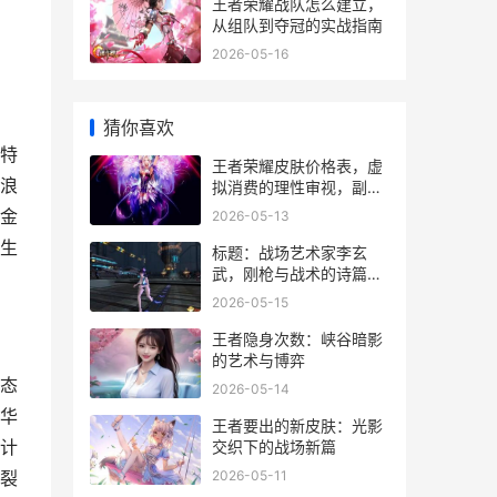
王者荣耀战队怎么建立，
从组队到夺冠的实战指南
2026-05-16
猜你喜欢
特
王者荣耀皮肤价格表，虚
浪
拟消费的理性审视，副标
题，从数据到心理的价值
金
2026-05-13
解码
生
标题：战场艺术家李玄
武，刚枪与战术的诗篇副
标题，一个代号背后的竞
2026-05-15
技哲思
王者隐身次数：峡谷暗影
的艺术与博弈
态
2026-05-14
华
王者要出的新皮肤：光影
计
交织下的战场新篇
2026-05-11
裂