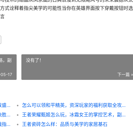
方式诠释着指尖美学的可能性当你在英雄界面按下穿戴按钮时选
言
略，副
没有了！
-05-17
下一篇 
王者荣耀什么皮肤最好，探寻指尖美学的极致盛宴副标题：视觉手感与收藏价值的终极权衡
怎么可以领和平精英，资深玩家的福利获取全攻略，副标题，解锁游戏资源的实用指南与深度思考
和平精英单兵雷达要怎么用，战场信息掌控决胜指南
王者荣耀甄姬怎么玩，冰霜女王的掌控艺术，副标题，寒流席卷峡谷的细节精髓
王者荣耀战队怎么建立，从组队到夺冠的实战指南
王者瓷砖怎么样：品质与美学的家居基石