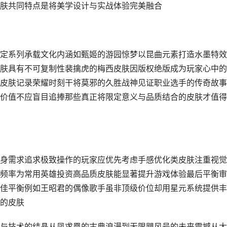
肤共同特点是将美学设计与实战体验完美融合
定系列承载文化内涵如甄姬的游园惊梦以昆曲元素打造水墨特效
肤具有不可复制性裴擒虎的梅西皮肤因版权绝版成为玩家心中的
皮肤记录荣耀时刻干将莫邪的久胜战神见证职业选手的传奇故事
价值不应盲目追捧那些真正将限定意义与品质结合的皮肤才值得
身需求追求极致操作的玩家应优先考虑手感优化类皮肤注重视觉
频率为常用英雄投资高品质皮肤能显著提升游戏体验最后平衡审
佳平衡例如王昭君的偶像歌手虽非顶级价位却用星元系统提供丰
的皮肤
与技术的结晶从凤求凰的古典浪漫到无限飓风号的未来震撼从太