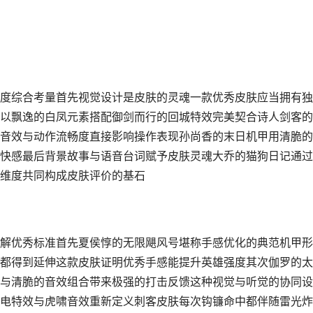
度综合考量首先视觉设计是皮肤的灵魂一款优秀皮肤应当拥有独
以飘逸的白凤元素搭配御剑而行的回城特效完美契合诗人剑客的
音效与动作流畅度直接影响操作表现孙尚香的末日机甲用清脆的
快感最后背景故事与语音台词赋予皮肤灵魂大乔的猫狗日记通过
维度共同构成皮肤评价的基石
解优秀标准首先夏侯惇的无限飓风号堪称手感优化的典范机甲形
都得到延伸这款皮肤证明优秀手感能提升英雄强度其次伽罗的太
与清脆的音效组合带来极强的打击反馈这种视觉与听觉的协同设
电特效与虎啸音效重新定义刺客皮肤每次钩镰命中都伴随雷光炸