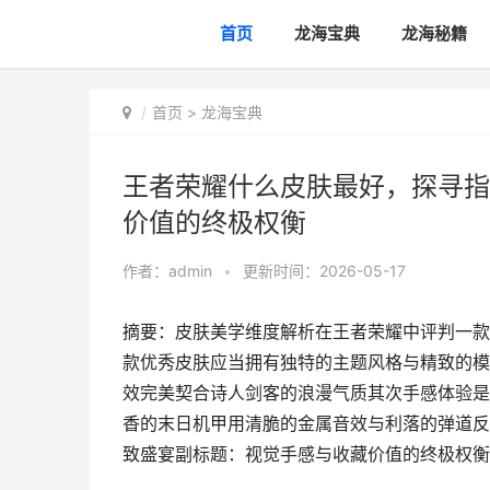
首页
龙海宝典
龙海秘籍
首页
>
龙海宝典
王者荣耀什么皮肤最好，探寻指
价值的终极权衡
作者：
admin
•
更新时间：2026-05-17
摘要：皮肤美学维度解析在王者荣耀中评判一款
款优秀皮肤应当拥有独特的主题风格与精致的模
效完美契合诗人剑客的浪漫气质其次手感体验是
香的末日机甲用清脆的金属音效与利落的弹道反
致盛宴副标题：视觉手感与收藏价值的终极权衡