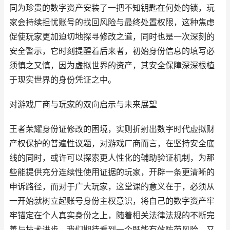
同为珍贵的数字资产安装了一把不知钥匙在何处的锁，玩
家会持续担忧账号的找回风险与最终处置权限，这种焦虑
促使玩家更加迫切地探寻修改之道，同时也是一次深刻的
安全警示，它时刻提醒着后来者，初始身份信息的填写必
须慎之又慎，因为虚拟世界的资产，其安全保障深深根植
于现实世界的身份凭证之中。
对游戏厂商与玩家的双向启示与未来展望
王者荣耀身份证修改的困境，实则折射出数字时代虚拟财
产权保护的普遍性议题，对游戏厂商而言，在坚持安全底
线的同时，或许可以探索更人性化的辅助验证机制，为那
些能提供充分连续性使用证据的玩家，开辟一条更清晰的
申诉路径，而对于广大玩家，这堂课的意义在于，必须从
一开始就树立起账号身份主权意识，将自己的数字资产牢
牢锚定在个人真实身份之上，随着相关法律法规的不断完
善与技术进步，我们期待看到一个既能有效防范风险，又