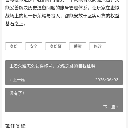
能妥善解决历史遗留问题的账号管理体系，让玩家在虚拟
战场上的每一份荣耀与投入，都能安放于坚实可靠的权益
基石之上。
身份
安全
身份证
荣耀
修改
王者荣耀怎么获得称号，荣耀之路的自我证明
« 上一篇
2026-06-03
没有了！
下一篇 »
延伸阅读