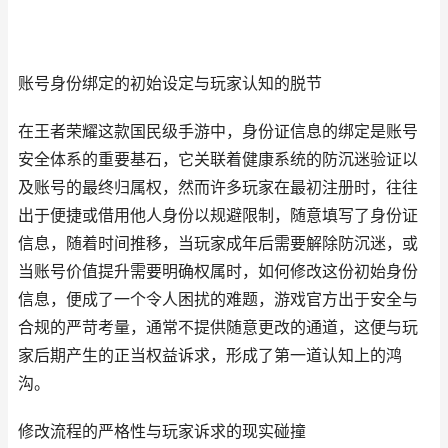
账号身份绑定的初始设定与玩家认知的脱节
在王者荣耀这款国民级手游中，身份证信息的绑定是账号
安全体系的重要基石，它关联着健康系统的防沉迷验证以
及账号的最终归属权，然而许多玩家在最初注册时，往往
出于便捷或借用他人身份以规避限制，随意填写了身份证
信息，随着时间推移，当玩家成年后需要解除防沉迷，或
当账号价值提升需要明确权属时，如何修改这份初始身份
信息，便成了一个令人困扰的难题，游戏官方出于安全与
合规的严苛考量，通常不提供随意更改的通道，这便与玩
家后期产生的正当权益诉求，形成了第一道认知上的鸿
沟。
修改流程的严格性与玩家诉求的现实碰撞