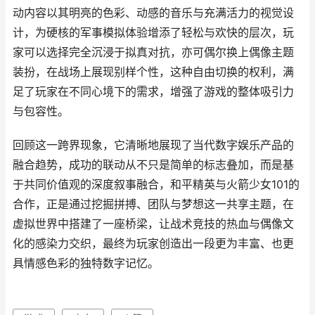
动内容以其明亮的色彩、动感的音乐与充满活力的视觉设
计，为硬核的军事模拟体验增添了轻松与欢快的层次，玩
家可以选择完全沉浸于拟真对抗，亦可偶尔换上偶像主题
装扮，在战场上展现别样个性，这种自由切换的权利，满
足了玩家在不同心境下的需求，增强了游戏的整体吸引力
与包容性。
回顾这一跨界现象，它清晰地展现了当代数字娱乐产品的
融合趋势，成功的联动从不只是简单的标志叠加，而是基
于共同价值观的深度叙事融合，和平精英与火箭少女101的
合作，正是通过挖掘拼搏、团队与梦想这一共享主题，在
虚拟世界中搭建了一座桥梁，让战术竞技的热血与偶像文
化的感染力交织，最终为玩家创造出一段更为丰富、也更
具情感色彩的独特数字记忆。