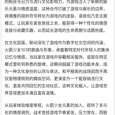
的粉丝号召力与流行文化影响力，为游戏注入了新鲜的娱
乐元素与情感温度，这种合作打破了游戏与娱乐的边界，
将偶像的视听符号转化为游戏内的皮肤、语音包乃至主题
模式，让玩家在紧张竞技之余，能获得一种个性化的情感
连接与收藏乐趣，从而延长游戏的生命周期与话题热度。
在文化层面，联动深化了游戏作为数字社交空间的内涵，
火箭少女101的歌曲与形象，承载着特定时代年轻人的集体
记忆与情感，当玩家在游戏中穿戴相关服饰，或是在特定
模式里听到熟悉的旋律，这瞬间超越了游戏功能本身，成
为一种文化身份的认同与表达，和平精英的战场因而不再
仅是物理规则的模拟空间，更演变为一个能容纳流行文
化、激发共同回忆的生动社区，这种文化植入，让游戏世
界变得更加丰满且富有温情。
从玩家体验维度审视，火箭少女元素的加入，提供了多元
化的情感调剂，战术竞技游戏节奏紧张，压力常在，而联