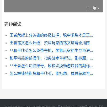
下一篇 »
延伸阅读
王者荣耀上分英雄的终极抉择，稳中求胜才是王道
王者铭文怎么升级：资深玩家的铭文进阶全指南
**和平精英怎么免费得枪，零氪玩家的生存与进阶之道，副标题：不花一分钱打造你的精锐军火库**
和平精英的新操作，指尖战术革新记，副标题，从按键布局到战场艺术的升维
**王者怎么切换账号，轻松切换畅游峡谷的副标题**
怎么解锁特斯拉和平精英，副标题，载具获取方法与实战运用解析
Copyright © 2024 All Rights Reserved.
蜀ICP备2025145819号-9
XML地图