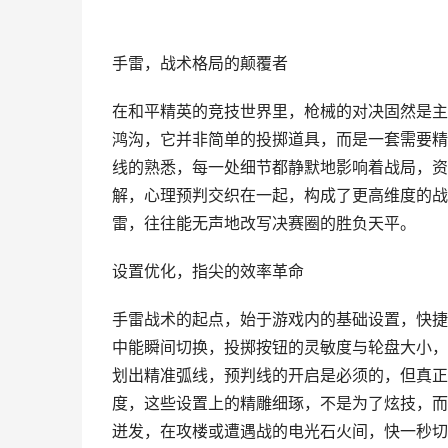
手雷，战术格局的颠覆者
在和平精英的竞技世界里，枪械的对决固然是主
鸿沟，它并非简单的投掷道具，而是一套需要精
线的熟悉，每一处细节都静默地影响着战局，资
解，心理预判交织在一起，构成了更高维度的战
雷，往往能无声地改写决赛圈的胜负天平。
设置优化，指尖的效率革命
手雷战术的起点，始于游戏内的基础设置，快捷
中能瞬间切换，投掷按钮的灵敏度与轮盘大小，
划出精准弧线，预判线的开启是必须的，但真正
度，这些设置上的精雕细琢，不是为了炫技，而
迸发，在攻楼或遭遇战的电光石火间，快一秒切