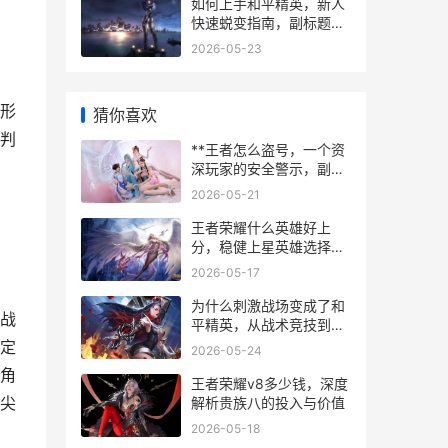
如何上手和平精英，新人
快速蜕变指南，副标题，
从萌新到高手的实战心得
2026-05-23
形
猜你喜欢
判
**王者怎么盗号，一个资
深玩家的安全警示，副标
题，守护虚拟荣耀的战场
2026-05-21
防线**
王者荣耀什么英雄好上
分，稳健上星英雄选择指
南
2026-05-17
为什么刺激战场变成了和
战
平精英，从战术竞技到全
民竞技的演进之路
定
2026-05-24
角
王者荣耀v8多少钱，深度
尖
解析贵族八的投入与价值
2026-05-18