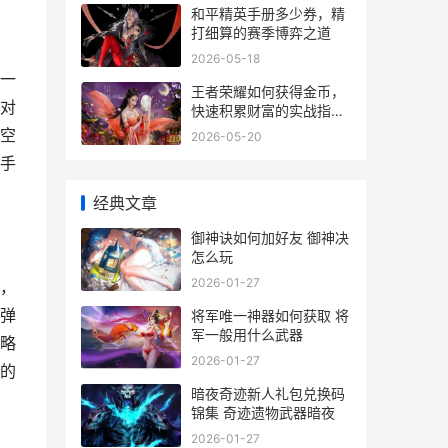
和平精英手册多少券，精
打细算的赛季博弈之道
2026-05-18
一
王者荣耀如何获得金币，
对
快速积累财富的实战指南
副标题，资深玩家的高效
空
2026-05-20
心得分享
手
经典文章
御神诀如何加好友 御神决
怎么玩
2026-01-27
，
弹
将军唯一神器如何获取 将
军一般用什么武器
略
2026-01-27
的
暗夜奇迹新人礼包兑换码
锦集 奇迹遗物武器暗夜
2026-01-27