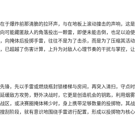
在于爆炸前那清脆的拉环声，与在地板上滚动撞击的声响，这是
向可能藏匿敌人的角落投出一颗雷，即便未能击倒，也足以迫使
，向掩体后投掷手雷，往往不是为了击杀，而是为了压缩其活动
，已超越了伤害计算，上升为对敌人心理节奏的干扰与掌控，让
先锋，先以手雷或燃烧瓶封锁楼梯与房间，再突入清扫，守点时
延缓敌方攻势，野外决战时，它更是创造机会的钥匙，利用烟雾
战区，或决赛圈掩体稀少时，身上携带足够数量的投掷物，其战
搜刮阶段，就有意识地围绕手雷进行配置，形成以投掷物为核心