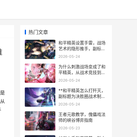
热门文章
和平精英设置手雷，战场
艺术的隐形推手，副标
维
题，投掷物背后的战术思
2026-05-24
维与决胜哲学
为什么刺激战场变成了和
平精英，从战术竞技到全
民竞技的演进之路
2026-05-24
**和平精英怎么打歼灭，
是
副标题为决胜圈战术制胜
从
之道**
2026-05-24
手
王者元歌教学，傀儡戏法
师的峡谷博弈指南
2026-05-23