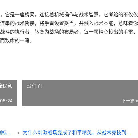
，它是一座桥梁，连接着机械操作与战术智慧，它考验的不仅仅
连串的战术衔接，将手雷设置妥当，并融入战术本能，意味着你
战斗的执行者，转变为战场的布局者，每一颗精心投出的手雷，
而致命的一笔。
全民竞
没有了！
-05-24
下一篇 
和平精英设置手雷，战场艺术的隐形推手，副标题，投掷物背后的战术思维与决胜哲学
为什么刺激战场变成了和平精英，从战术竞技到全民竞技的演进之路