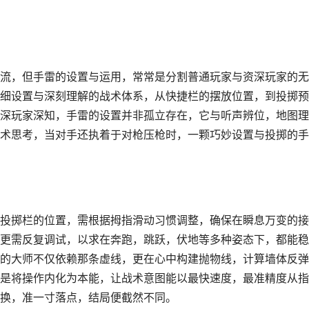
流，但手雷的设置与运用，常常是分割普通玩家与资深玩家的无
细设置与深刻理解的战术体系，从快捷栏的摆放位置，到投掷预
深玩家深知，手雷的设置并非孤立存在，它与听声辨位，地图理
术思考，当对手还执着于对枪压枪时，一颗巧妙设置与投掷的手
投掷栏的位置，需根据拇指滑动习惯调整，确保在瞬息万变的接
更需反复调试，以求在奔跑，跳跃，伏地等多种姿态下，都能稳
的大师不仅依赖那条虚线，更在心中构建抛物线，计算墙体反弹
是将操作内化为本能，让战术意图能以最快速度，最准精度从指
换，准一寸落点，结局便截然不同。