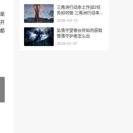
三角洲行动本土作战2任
务如何做 三角洲行动本土
是
作战系列
2026-04-12
开
坠落守望者伙伴如何获取
都
堕落守护者怎么出
2026-01-27
»