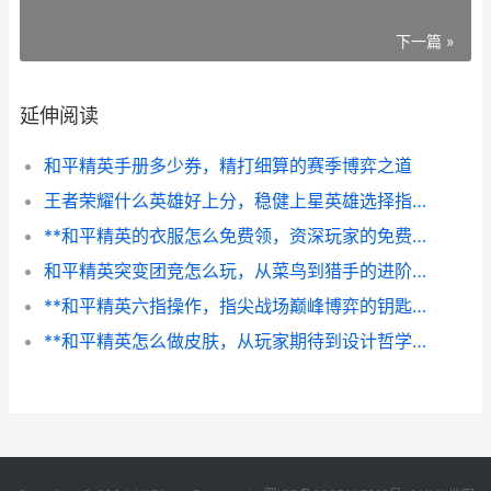
下一篇 »
延伸阅读
和平精英手册多少券，精打细算的赛季博弈之道
王者荣耀什么英雄好上分，稳健上星英雄选择指南
**和平精英的衣服怎么免费领，资深玩家的免费时装攻略副标题**
和平精英突变团竞怎么玩，从菜鸟到猎手的进阶指南副标题，掌握突变核心制霸赛场
**和平精英六指操作，指尖战场巅峰博弈的钥匙**
**和平精英怎么做皮肤，从玩家期待到设计哲学**