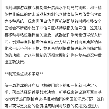
深刻理解游戏核心机制是开启高水平对局的钥匙，和平精
英并非简单的射击游戏其机制包含健康值信号值背包容量
等多种系统，玩家需明白信号区机制即随着时间推移安全
区域会不断缩小处于非信号区将持续损失信号值，这意味
着移动与站位选择至关重要，武器配件系统也值得深入研
究，例如垂直握柄降低垂直后坐力适合扫射而直角握柄优
化水平后坐利于压枪，载具系统则提供快速转移与临时掩
体的功能，对这些机制的透彻掌握能让你在复杂战况中做
出正确决策。
**制定落点战术策略**
每一局游戏的开启从飞机舱门跳下的那一刻就已决定大
半，落点选择是首要战术决策，新手玩家建议避开军事基
地N港等热门刚枪点选择相对偏僻的房区如洋房打野，这样
可以获得更充裕的物资搜集时间与较低的初期交战压力，