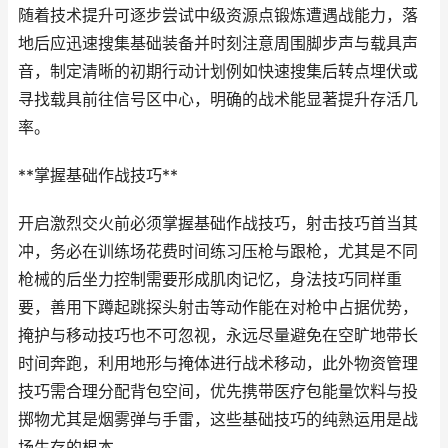
随着技术提升可逐步尝试中级资源点锻炼遭遇战能力，落
地后应迅速搜集基础装备并时刻注意周围脚步声与载具声
音，制定清晰的初期行动计划例如快速搜集后转点埋伏或
寻找载具前往信号区中心，明确的战术能显著提升存活几
率。
**掌握基础作战技巧**
开启激烈交火前必须掌握基础作战技巧，射击技巧首当其
冲，务必在训练场花费时间练习压枪与跟枪，尤其是不同
枪械的后坐力控制需要形成肌肉记忆，身法技巧同样重
要，善用下蹲起跳探头射击等动作能在对枪中占据优势，
掩护与移动技巧也不可忽视，永远尽量避免在空旷地带长
时间奔跑，利用地形与掩体进行战术移动，此外物资管理
技巧需合理分配背包空间，优先携带医疗包能量饮料与投
掷物尤其是烟雾弹与手雷，这些基础技巧的纯熟运用是战
场生存的根本。