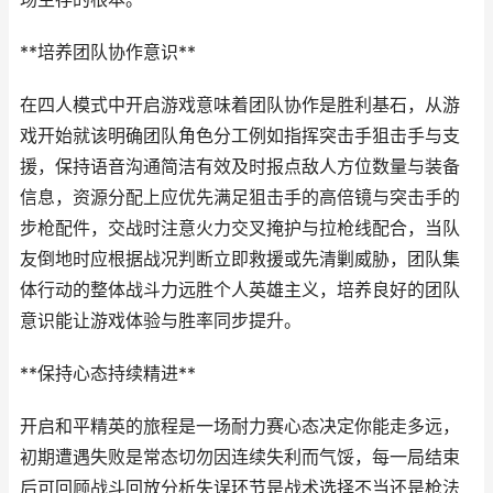
**培养团队协作意识**
在四人模式中开启游戏意味着团队协作是胜利基石，从游
戏开始就该明确团队角色分工例如指挥突击手狙击手与支
援，保持语音沟通简洁有效及时报点敌人方位数量与装备
信息，资源分配上应优先满足狙击手的高倍镜与突击手的
步枪配件，交战时注意火力交叉掩护与拉枪线配合，当队
友倒地时应根据战况判断立即救援或先清剿威胁，团队集
体行动的整体战斗力远胜个人英雄主义，培养良好的团队
意识能让游戏体验与胜率同步提升。
**保持心态持续精进**
开启和平精英的旅程是一场耐力赛心态决定你能走多远，
初期遭遇失败是常态切勿因连续失利而气馁，每一局结束
后可回顾战斗回放分析失误环节是战术选择不当还是枪法