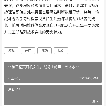
失误，逐步积累经验而非盲目追求击杀数，游戏中保持冷
静理智即使身处决赛圈也要沉着判断敌我形势，将每一场
战斗视为学习过程享受从陌生到熟练从慌乱到从容的成
长，随着时间推移你会发现自己已能从容开启每一局游戏
并真正领略到战术竞技的无穷魅力。
游戏
开启
技巧
基础
**和平精英耳机女生，战场上的声音艺术家**
« 上一篇
2026-06-04
没有了！
下一篇 »