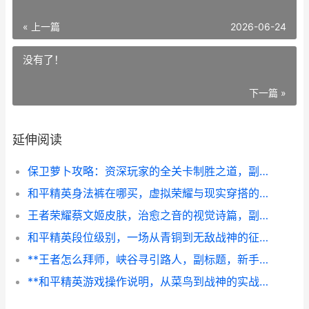
« 上一篇
2026-06-24
没有了！
下一篇 »
延伸阅读
保卫萝卜攻略：资深玩家的全关卡制胜之道，副标题：策略布局与细节微操的双重奏鸣
和平精英身法裤在哪买，虚拟荣耀与现实穿搭的交织
王者荣耀蔡文姬皮肤，治愈之音的视觉诗篇，副标题，繁星吟游与奇迹圣诞的双重奏
和平精英段位级别，一场从青铜到无敌战神的征途，副标题，菜鸟与战神之间隔着整个战术世界
**王者怎么拜师，峡谷寻引路人，副标题，新手进阶的师徒传承之道**
**和平精英游戏操作说明，从菜鸟到战神的实战进阶指南**