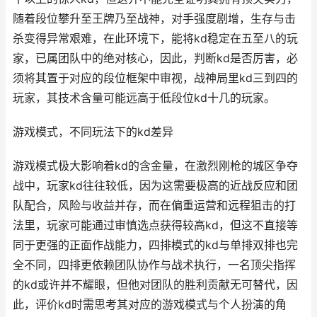
随着段位攀升至王牌乃至战神，对手强度剧增，生存与击
杀变得异常艰难，在此环境下，能将kd稳定在五至八的玩
家，已属团队中的绝对核心，因此，判断kd是否厉害，必
须将其置于对应的段位框架中审视，战神局里kd三到四的
玩家，其技术含量可能远高于低段位kd十几的玩家。
游戏模式，不同玩法下的kd差异
游戏模式极大影响着kd的含金量，在激烈刚枪的城区争夺
战中，玩家kd往往较低，因为这需要极高的近战反应和团
队配合，风险与收益并存，而在偏重运营和远程狙击的打
法里，玩家可能通过审慎选点获得较高kd，但这不直接等
同于更强的正面作战能力，四排模式的kd与单排双排也完
全不同，四排更依赖团队协作与战术执行，一名顶尖指挥
的kd或许并不耀眼，但他对团队的胜利贡献无可替代，因
此，评价kd时需思考其对应的游戏模式与个人扮演的角