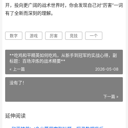
开，投向更广阔的战术世界时，你会发现自己对“厉害”一词
有了全新而深刻的理解。
数字
游戏
厉害
竞技
一个
**吃鸡和平精英如何吃鸡，从新手到冠军的实战心得，副
标题：百场淬炼的战术精要**
« 上一篇
2026-05-08
没有了！
下一篇 »
延伸阅读