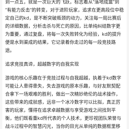
到一点五，就是一次巨大的飞跃，标志着从“落地成盒”到
“有能力反击”的转变，对于进阶玩家，追求在更高段位中稳
定自己的kd，是不断突破瓶颈的动力，关注每一局比赛后
的详细数据，分析击杀与死亡的原因，比单纯纠结数字更
为重要，通过复盘，将每一次失败转化为经验，kd的提升
便是水到渠成的结果，它记录着你走过的每一段竞技路
途。
追求竞技真谛，超越数字的自我实现
游戏的核心乐趣在于竞技过程与自我超越，执着于kd数字
可能让人患得患失，失去游戏的原本乐趣，与好友默契配
合拿下一场艰难的胜利，做出一次精妙绝伦的战术操作，
这些带来的成就感，远非一个冰冷数字可以比拟，真正厉
害的玩家，懂得在追求卓越数据与享受游戏之间找到平
衡，他们既看重kd所代表的个人技术，更珍视团队荣誉与
战斗过程中的智慧闪光，当你的目光从单纯的数据框里移