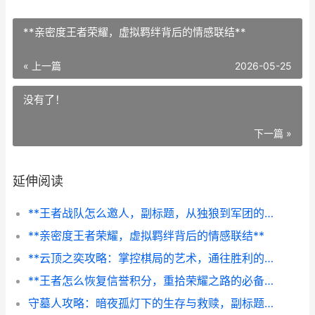
**亲密度王者荣耀，虚拟羁绊背后的情感联结**
« 上一篇
2026-05-25
没有了！
下一篇 »
延伸阅读
**王者战队怎么邀人，副标题，从独狼到军团的核心法则**
**亲密度王者荣耀，虚拟羁绊背后的情感联结**
**云顶之奕攻略：掌控棋局的艺术，通往胜利的秘籍**
**王者怎么恢复信誉积分，重拾荣耀之路的必备指南，副标题，信誉修复全解析与实战心得**
守墓人攻略：暗夜孤灯下的生存与救赎，副标题：从墓园管理到真相探寻的完全指南