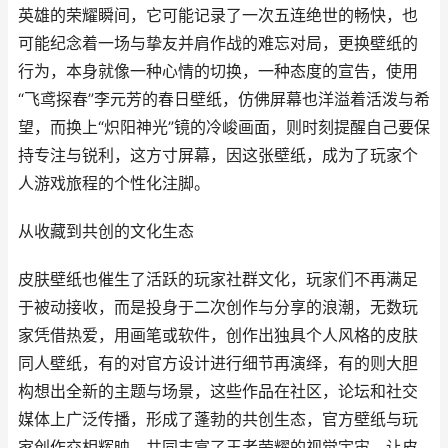
英雄的荣耀瞬间，它可能记录了一次五连绝世的畅快，也
可能纪念着一场与挚友并肩作战的难忘对局，更换壁纸的
行为，本身就像一种心情的切换，一种态度的宣告，使用
“飞鸢探春”李元芳的春日壁纸，仿佛屏幕也洋溢着活泼与希
望，而换上“炽阳神光”镜的冷峻画面，则时刻提醒自己要保
持专注与锐利，这方寸屏幕，因这张壁纸，成为了玩家个
人游戏旅程的个性化注脚。
从收藏到共创的文化生态
皮肤壁纸也催生了活跃的玩家社群文化，玩家们不再满足
于被动接收，而是投身于二次创作与分享的浪潮，无数玩
家凭借热爱，用画笔或软件，创作出独具个人风格的皮肤
同人壁纸，有的对官方设计进行细节再演绎，有的则大胆
构想出全新的主题与场景，这些作品在社区，论坛和社交
媒体上广泛传播，形成了蓬勃的共创生态，官方壁纸与玩
家创作交相辉映，共同丰富了王者荣耀的视觉宇宙，让皮