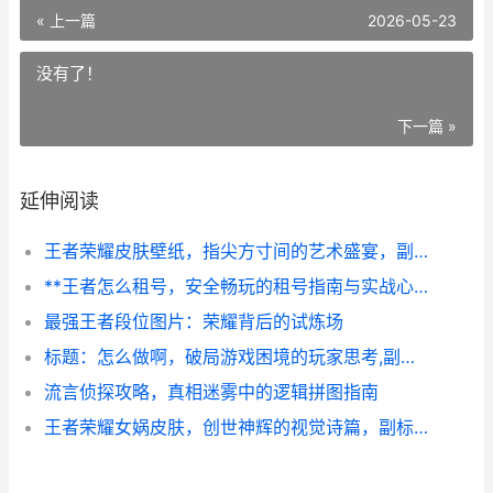
« 上一篇
2026-05-23
没有了！
下一篇 »
延伸阅读
王者荣耀皮肤壁纸，指尖方寸间的艺术盛宴，副标题，从像素到意境的美学跃迁
**王者怎么租号，安全畅玩的租号指南与实战心得**
最强王者段位图片：荣耀背后的试炼场
标题：怎么做啊，破局游戏困境的玩家思考,副标题：从迷茫到掌控的进阶之路
流言侦探攻略，真相迷雾中的逻辑拼图指南
王者荣耀女娲皮肤，创世神辉的视觉诗篇，副标题，时空织锦中的美学重塑