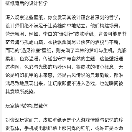
壁纸背后的设计哲学
深入观察这些壁纸，你会发现其设计蕴含着深刻的哲学，
设计师们绝不满足于让英雄简单地站立，他们构建场景，
营造氛围，例如，李白的“诗剑行”皮肤壁纸，背景可能是苍
茫云海与孤峭山巅，衣袂飘飘间尽显侠客的洒脱与不羁，
而瑶的“遇见神鹿”壁纸，则充满了森林的梦幻与生机，光影
柔和，色彩温暖，传递出守护与自然的主题，这些壁纸通
过构图，色彩与光影的巧妙运用，将皮肤的核心概念，无
论是科幻机甲的未来感，还是古风传说的典雅韵致，都淋
漓尽致地展现出来，让玩家即便不进入游戏，也能瞬间被
其意境所感染。
玩家情感的视觉载体
对资深玩家而言，皮肤壁纸更是个人游戏情感与记忆的珍
贵载体，手机或电脑屏幕上那闪烁的壁纸，或许正是本命