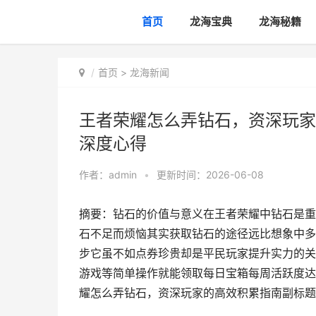
首页
龙海宝典
龙海秘籍
首页
>
龙海新闻
王者荣耀怎么弄钻石，资深玩家
深度心得
作者：
admin
•
更新时间：2026-06-08
摘要：钻石的价值与意义在王者荣耀中钻石是重
石不足而烦恼其实获取钻石的途径远比想象中多
步它虽不如点券珍贵却是平民玩家提升实力的关
游戏等简单操作就能领取每日宝箱每周活跃度达
耀怎么弄钻石，资深玩家的高效积累指南副标题