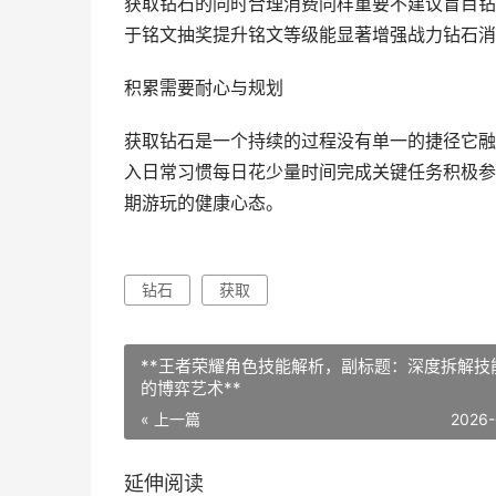
获取钻石的同时合理消费同样重要不建议盲目钻
于铭文抽奖提升铭文等级能显著增强战力钻石消
积累需要耐心与规划
获取钻石是一个持续的过程没有单一的捷径它融
入日常习惯每日花少量时间完成关键任务积极参
期游玩的健康心态。
钻石
获取
**王者荣耀角色技能解析，副标题：深度拆解技
的博弈艺术**
« 上一篇
2026-
延伸阅读