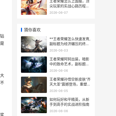
王者荣耀怎么上国服，顶
尖玩家的实战心路历程副
标题
2026-06-07
猜你喜欢
钻
**王者荣耀怎么快速发育,
是
副标题为经济碾压的终极
策略**
2026-06-03
王者荣耀阿轲出装，暗影
中的致命艺术，副标题，
从入门到精通的收割之路
2026-06-06
大
王者荣耀孙悟空新皮肤“齐
不
天大圣”震撼登场，重塑峡
谷斗战传奇
2026-06-05
如何玩好和平精英，从新
手到高手的实战进阶指南
2026-06-06
奖