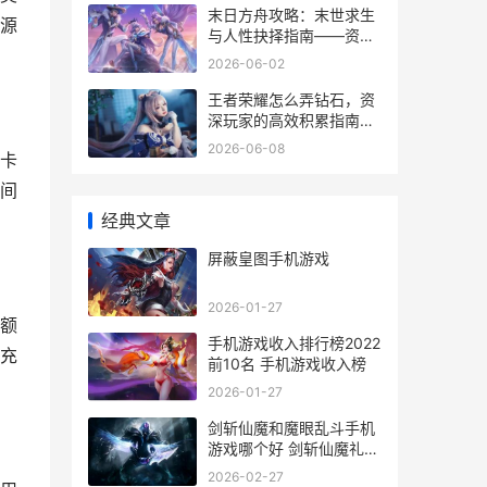
末日方舟攻略：末世求生
源
与人性抉择指南——资深
玩家的深度解析
2026-06-02
王者荣耀怎么弄钻石，资
深玩家的高效积累指南副
标题，钻石获取全攻略与
2026-06-08
卡
深度心得
间
经典文章
屏蔽皇图手机游戏
2026-01-27
额
手机游戏收入排行榜2022
充
前10名 手机游戏收入榜
2026-01-27
剑斩仙魔和魔眼乱斗手机
游戏哪个好 剑斩仙魔礼包
激活码
2026-02-27