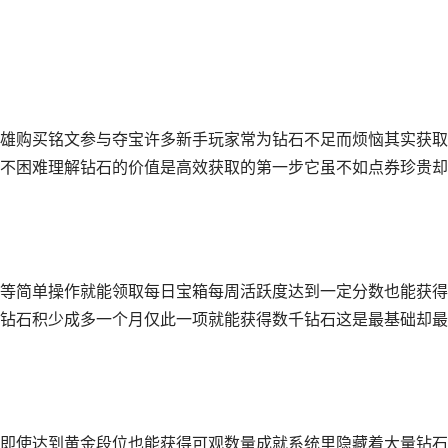
雄购买铭文参与夺宝许多新手玩家常为钻石不足而烦恼其实获取
不困难理解钻石的价值是高效获取的第一步它虽不如点券珍贵却
等简单操作就能领取每日宝箱每周活跃度达到一定分数也能获得
钻石积少成多一个月仅此一项就能获得数千钻石这是最基础却最
即使达到黄金段位也能获得可观数量成就系统里隐藏着大量钻石