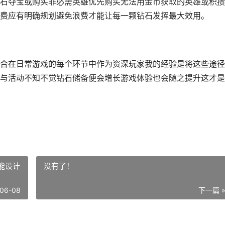
石夺宝或购买非必需英雄优先购买无法用金币获取的英雄或积攒
费应有明确规划避免浪费才能让每一颗钻石发挥最大效用。
合在日常游戏的每个环节中作为资深玩家我的经验是将这些途径
与活动不知不觉钻石储备便会增长游戏体验也会随之提升这才是
能设计
没有了！
06-08
下一篇 