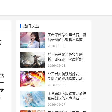
热门文章
王者荣耀怎么弄钻石，资
深玩家的高效积累指南副
与
标题，钻石获取全攻略与
2026-06-08
深度心得
**王者荣耀角色技能解
析，副标题：深度拆解技
能设计的博弈艺术**
2026-06-08
**王者如何观战好友，一
钻
学即会的观战指南，副标
一
题：洞察战局与提升技巧
2026-06-08
的隐秘路径**
录
王者荣耀满级铭文，通往
荣
顶尖战场的无声基石，副
标题，微调之间定乾坤
2026-06-07