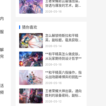
王者荣耀赵云最强出装，
穿透与爆发的艺术，副标
题，七进七出的战场哲学
2026-05-16
内
猜你喜欢
服
怎么解锁特斯拉和平精
英，副标题，载具获取方
法与实战运用解析
2026-05-14
解
**和平精英怎么做皮肤，
完
从玩家期待到设计哲学**
2026-05-16
**和平精英六指操作，指
尖战场巅峰博弈的钥匙**
2026-05-16
活
王者荣耀大神出装，通向
频
胜利的装备密码，副标
题，细节与博弈的艺术
2026-05-12