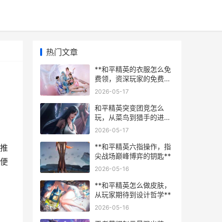
热门文章
**和平精英的衣服怎么免
费领，资深玩家的免费时
装攻略副标题**
2026-05-17
和平精英突变团竞怎么
玩，从菜鸟到猎手的进阶
指南副标题，掌握突变核
2026-05-17
心制霸赛场
**和平精英六指操作，指
推
尖战场巅峰博弈的钥匙**
便
2026-05-16
**和平精英怎么做皮肤，
从玩家期待到设计哲学**
2026-05-16