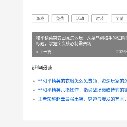
游戏
免费
活动
时装
奖励
和平精英突变团竞怎么玩，从菜鸟到猎手的进阶
标题，掌握突变核心制霸赛场
« 上一篇
2026
延伸阅读