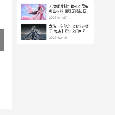
无限暖暖制作银夜莺需要
哪些材料 暖暖无限钻石破
解版
2026-01-27
龙族卡塞尔之门矩阵是啥
子 龙族卡塞尔之门t0阵容
推荐
2026-02-19
»