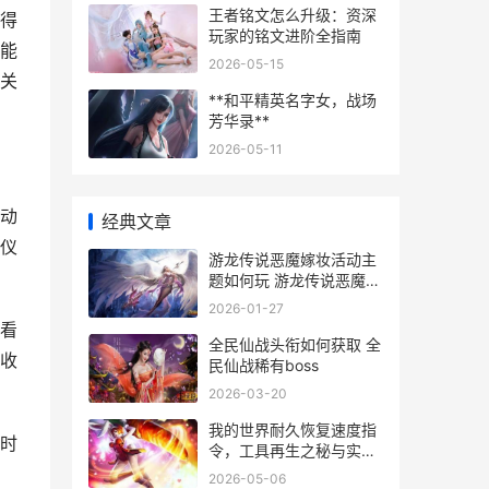
王者铭文怎么升级：资深
得
玩家的铭文进阶全指南
能
2026-05-15
关
**和平精英名字女，战场
芳华录**
2026-05-11
动
经典文章
仪
游龙传说恶魔嫁妆活动主
题如何玩 游龙传说恶魔嫁
给了谁
2026-01-27
看
全民仙战头衔如何获取 全
收
民仙战稀有boss
2026-03-20
我的世界耐久恢复速度指
时
令，工具再生之秘与实战
应用，耐久修复双攻略**
2026-05-06