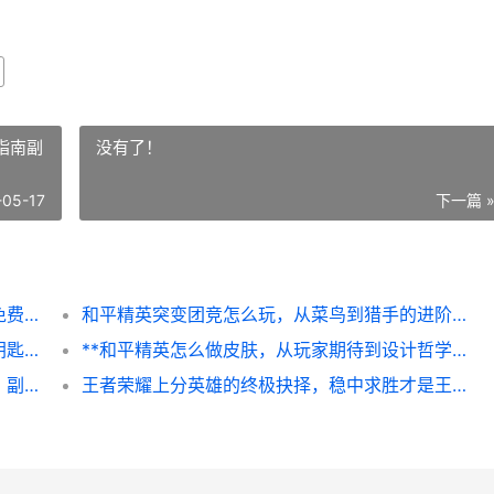
指南副
没有了！
-05-17
下一篇 
**和平精英的衣服怎么免费领，资深玩家的免费时装攻略副标题**
和平精英突变团竞怎么玩，从菜鸟到猎手的进阶指南副标题，掌握突变核心制霸赛场
**和平精英六指操作，指尖战场巅峰博弈的钥匙**
**和平精英怎么做皮肤，从玩家期待到设计哲学**
王者荣耀赵云最强出装，穿透与爆发的艺术，副标题，七进七出的战场哲学
王者荣耀上分英雄的终极抉择，稳中求胜才是王道